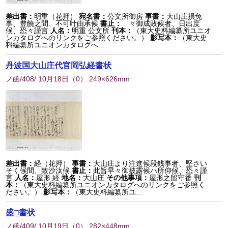
差出書：
明重（花押）
宛名書：
公文所御房
事書：
大山庄損免
事、豊饒之間、不可叶由承候
書止：
々御成敗候者、日出度
候、恐々謹言
人名：
明重 公文所
刊本：
（東大史料編纂所ユニオ
ンカタログへのリンクをご参照ください。）
影写本：
（東大史
料編纂所ユニオンカタログへ...
丹波国大山庄代官岡弘経書状
ノ函/408/ 10月18日
（
0
） 249×626mm
差出書：
経（花押）
事書：
大山庄より注進候段銭事者、堅さい
そく候間、致沙汰候
書止：
此旨早々御披露候ハ所仰候、恐々謹
言
人名：
屋形 経
地名：
大山庄
その他事項：
屋形之留守番
刊
本：
（東大史料編纂所ユニオンカタログへのリンクをご参照く
ださい。）
影写本：
（東大史料編纂所ユ...
盛□書状
ノ函/409/ 10月19日
（
0
） 282×448mm