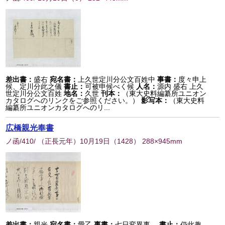
差出書：
盛右
宛名書：
上久世定川分公文百姓中
事書：
度々申上
候、定川分此之儀
書止：
可被申候べく候
人名：
源内 盛右 上久
世定川分公文百姓
地名：
久世
刊本：
（東大史料編纂所ユニオン
カタログへのリンクをご参照ください。）
影写本：
（東大史料
編纂所ユニオンカタログへのリ...
広橋親光奉書
ノ函/410/ （正長元年）10月19日
（
1428
） 288×945mm
差出書：
親光
宛名書：
愛乙
事書：
七日変異事、
書止：
仍此趣、