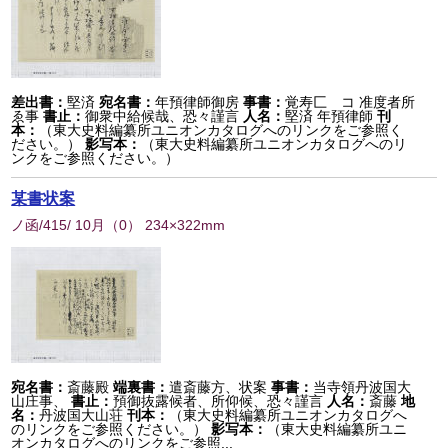
差出書：
堅済
宛名書：
年預律師御房
事書：
覚寿匚 コ 准度者所
ゑ事
書止：
御衆中給候哉、恐々謹言
人名：
堅済 年預律師
刊
本：
（東大史料編纂所ユニオンカタログへのリンクをご参照く
ださい。）
影写本：
（東大史料編纂所ユニオンカタログへのリ
ンクをご参照ください。）
某書状案
ノ函/415/ 10月
（
0
） 234×322mm
宛名書：
斎藤殿
端裏書：
遣斎藤方、状案
事書：
当寺領丹波国大
山庄事、
書止：
預御抜露候者、所仰候、恐々謹言
人名：
斎藤
地
名：
丹波国大山荘
刊本：
（東大史料編纂所ユニオンカタログへ
のリンクをご参照ください。）
影写本：
（東大史料編纂所ユニ
オンカタログへのリンクをご参照...