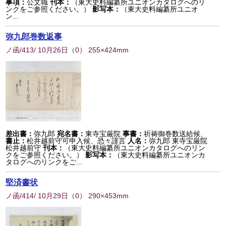
事項：
公文職
刊本：
（東大史料編纂所ユニオンカタログへのリ
ンクをご参照ください。）
影写本：
（東大史料編纂所ユニオ
ン...
弥九郎巻数返事
ノ函/413/ 10月26日
（
0
） 255×424mm
差出書：
弥九郎
宛名書：
東寺宝厳院
事書：
祈祷御巻数送給候、
書止：
松井越前守可申入候、恐々謹言
人名：
弥九郎 東寺宝厳院
松井越前守
刊本：
（東大史料編纂所ユニオンカタログへのリン
クをご参照ください。）
影写本：
（東大史料編纂所ユニオンカ
タログへのリンクをご...
堅済書状
ノ函/414/ 10月29日
（
0
） 290×453mm