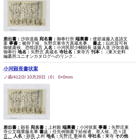
差出書：
沙弥道義
宛名書：
御奉行所
端裏書：
使節遠藤入道請文
案
事書：
被仰下候、矢野庄東寺方真蔵名事、
書止：
以此旨可有
御披露候、恐惶謹言
人名：
小河民部少輔顕長 遠藤入道 沙弥道義
御奉行
地名：
矢野庄 真蔵名
寺社名：
東寺方
刊本：
（東大史料
編纂所ユニオンカタログへのリンク...
小河顕長書状案
ノ函/412/2/ 10月20日
（
0
） 0×0mm
差出書：
顕長
宛名書：
上村殿
端裏書：
小河状案
事書：
矢野庄東
寺公文職重藤名事
書止：
任先例御書下給候者、畏入候、恐々謹
言、
人名：
顕長 上村
地名：
矢野庄 重禄名
寺社名：
東寺
その他