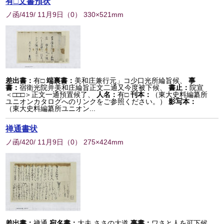
有□文書預状
ノ函/419/ 11月9日
（
0
） 330×521mm
差出書：
有□
端裏書：
美和庄兼行元」コ少口光所綸旨候、
事
書：
宿衛光院并美和庄綸旨正文二通又今度被下候、
書止：
院宣
＜□□□＞正文一通預置候了、
人名：
有□
刊本：
（東大史料編纂所
ユニオンカタログへのリンクをご参照ください。）
影写本：
（東大史料編纂所ユニオン...
禅通書状
ノ函/420/ 11月9日
（
0
） 275×424mm
差出書：
禅通
宛名書：
大夫 ささの大道
事書：
ワさと人を可下候