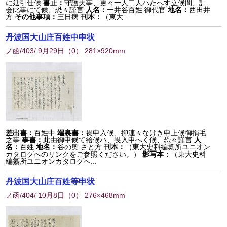
に延引仕候
書止：
守護夫事、更々一人二人ハたへす立候間、計
会此事にて候、恐々謹言
人名：
一井谷百姓 御代官
地名：
西田井
方
その他事項：
三日病
刊本：
（東大...
丹波国大山庄百姓中申状
ノ函/403/ 9月29日
（
0
） 281×920mm
差出書：
百姓中
端裏書：
畏申入候、抑連々なけき申上候御損毛
之事
事書：
此由御申候て給候ハ、畏入申へく候、恐々謹言
人
名：
百姓
地名：
谷の奥 さと方
刊本：
（東大史料編纂所ユニオン
カタログへのリンクをご参照ください。）
影写本：
（東大史料
編纂所ユニオンカタログへ...
丹波国大山庄百姓等申状
ノ函/404/ 10月8日
（
0
） 276×468mm