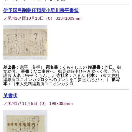
伊予国弓削島庄預所小早川宗平書状
ノ函/416/ 閏10月18日
（
0
） 318×1009mm
差出書：
宗平（花押）
宛名書：
くもんしょの
端裏書：
昨日、御
文給候、
事書：
なニ事候へ、御見参時申ひらき候へく候、恐々
謹言
人名：
宗平 くもんしょ
寺社名：
八まん
刊本：
（東大史料
編纂所ユニオンカタログへのリンクをご参照ください。）
影写
本：
（東大史料編纂所ユニオンカタロ...
某書状
ノ函/417/ 11月5日
（
0
） 198×398mm