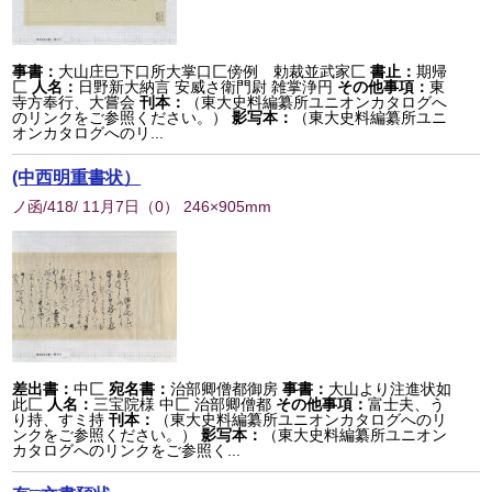
事書：
大山庄巳下口所大掌口匚傍例 勅裁並武家匚
書止：
期帰
匚
人名：
日野新大納言 安威さ衛門尉 雑掌浄円
その他事項：
東
寺方奉行、大嘗会
刊本：
（東大史料編纂所ユニオンカタログへ
のリンクをご参照ください。）
影写本：
（東大史料編纂所ユニ
オンカタログへのリ...
(中西明重書状）
ノ函/418/ 11月7日
（
0
） 246×905mm
差出書：
中匚
宛名書：
治部卿僧都御房
事書：
大山より注進状如
此匚
人名：
三宝院様 中匚 治部卿僧都
その他事項：
富士夫、う
り持、すミ持
刊本：
（東大史料編纂所ユニオンカタログへのリ
ンクをご参照ください。）
影写本：
（東大史料編纂所ユニオン
カタログへのリンクをご参照く...