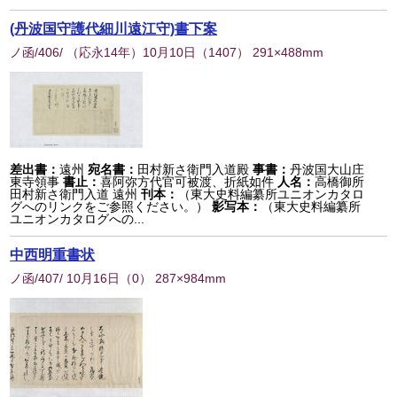
(丹波国守護代細川遠江守)書下案
ノ函/406/ （応永14年）10月10日
（
1407
） 291×488mm
差出書：
遠州
宛名書：
田村新さ衛門入道殿
事書：
丹波国大山庄
東寺領事
書止：
喜阿弥方代官可被渡、折紙如件
人名：
高橋御所
田村新さ衛門入道 遠州
刊本：
（東大史料編纂所ユニオンカタロ
グへのリンクをご参照ください。）
影写本：
（東大史料編纂所
ユニオンカタログへの...
中西明重書状
ノ函/407/ 10月16日
（
0
） 287×984mm