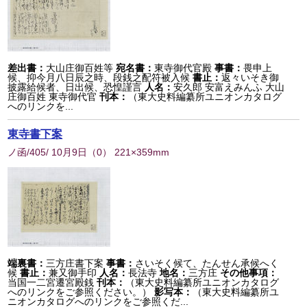
差出書：
大山庄御百姓等
宛名書：
東寺御代官殿
事書：
畏申上
候、抑今月八日辰之時、段銭之配符被入候
書止：
返々いそき御
披露給候者、日出候、恐惶謹言
人名：
安久郎 安富えみんふ 大山
庄御百姓 東寺御代官
刊本：
（東大史料編纂所ユニオンカタログ
へのリンクを...
東寺書下案
ノ函/405/ 10月9日
（
0
） 221×359mm
端裏書：
三方庄書下案
事書：
さいそく候て、たんせん承候へく
候
書止：
兼又御手印
人名：
長法寺
地名：
三方庄
その他事項：
当国一二宮遷宮殿銭
刊本：
（東大史料編纂所ユニオンカタログ
へのリンクをご参照ください。）
影写本：
（東大史料編纂所ユ
ニオンカタログへのリンクをご参照くだ...