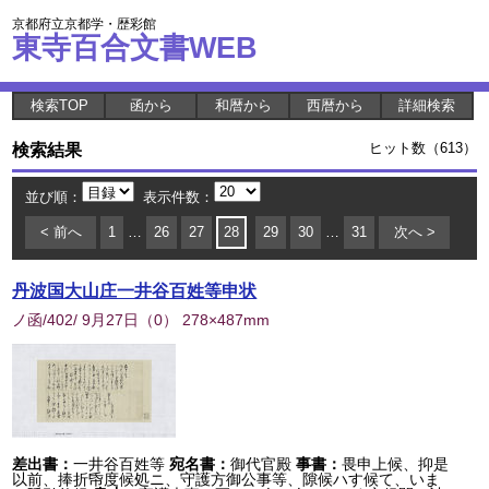
京都府立京都学・歴彩館
東寺百合文書WEB
検索TOP
函から
和暦から
西暦から
詳細検索
検索結果
ヒット数（613）
並び順：
表示件数：
< 前へ
1
…
26
27
28
29
30
…
31
次へ >
丹波国大山庄一井谷百姓等申状
ノ函/402/ 9月27日
（
0
） 278×487mm
差出書：
一井谷百姓等
宛名書：
御代官殿
事書：
畏申上候、抑是
以前、捧折帋度候処ニ、守護方御公事等、隙候ハす候て、いま