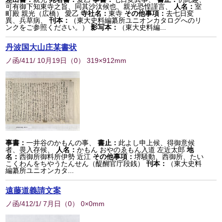
可有御下知東寺之旨、同其沙汰候也、親光恐惶謹言、
人名：
室
町殿 親光（広橋） 愛乙
寺社名：
東寺
その他事項：
去七日変
異、兵草病、
刊本：
（東大史料編纂所ユニオンカタログへのリ
ンクをご参照ください。）
影写本：
（東大史料編...
丹波国大山庄某書状
ノ函/411/ 10月19日
（
0
） 319×912mm
事書：
一井谷のかもんの事、
書止：
此よし申上候、得御意候
者、畏入存候、
人名：
かもん おやのゑもん入道 左近太郎
地
名：
西御所御料所伊勢 近江
その他事項：
堺騒動、西御所、たい
こくわんをちやうたんせん（醍醐官庁段銭）
刊本：
（東大史料
編纂所ユニオンカタ...
遠藤道義請文案
ノ函/412/1/ 7月日
（
0
） 0×0mm