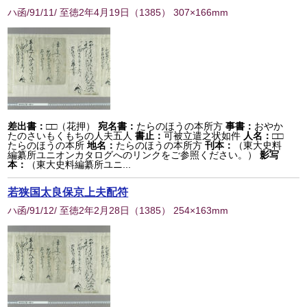
ハ函/91/11/ 至徳2年4月19日
（
1385
） 307×166mm
差出書：
□□（花押）
宛名書：
たらのほうの本所方
事書：
おやか
たのさいもくもちの人夫五人
書止：
可被立遣之状如件
人名：
□□
たらのほうの本所
地名：
たらのほうの本所方
刊本：
（東大史料
編纂所ユニオンカタログへのリンクをご参照ください。）
影写
本：
（東大史料編纂所ユニ...
若狭国太良保京上夫配符
ハ函/91/12/ 至徳2年2月28日
（
1385
） 254×163mm