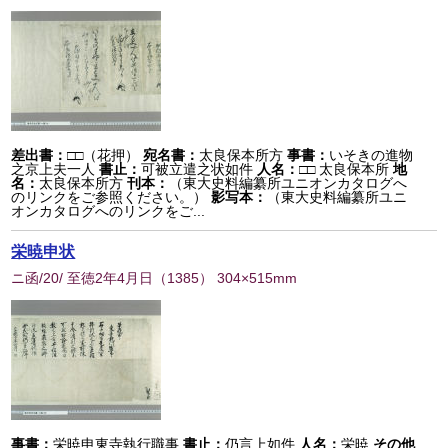
差出書：
□□（花押）
宛名書：
太良保本所方
事書：
いそきの進物
之京上夫一人
書止：
可被立遣之状如件
人名：
□□ 太良保本所
地
名：
太良保本所方
刊本：
（東大史料編纂所ユニオンカタログへ
のリンクをご参照ください。）
影写本：
（東大史料編纂所ユニ
オンカタログへのリンクをご...
栄暁申状
ニ函/20/ 至徳2年4月日
（
1385
） 304×515mm
事書：
栄暁申東寺執行職事
書止：
仍言上如件
人名：
栄暁
その他