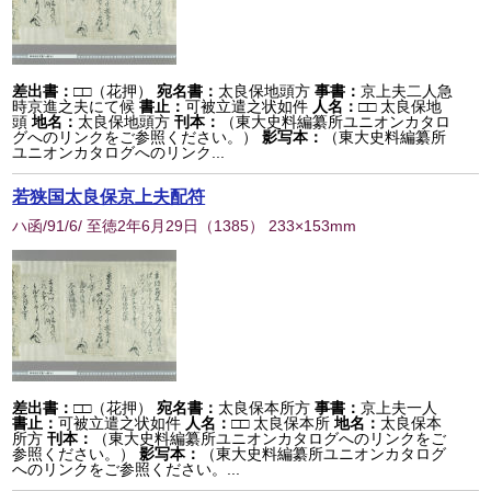
差出書：
□□（花押）
宛名書：
太良保地頭方
事書：
京上夫二人急
時京進之夫にて候
書止：
可被立遣之状如件
人名：
□□ 太良保地
頭
地名：
太良保地頭方
刊本：
（東大史料編纂所ユニオンカタロ
グへのリンクをご参照ください。）
影写本：
（東大史料編纂所
ユニオンカタログへのリンク...
若狭国太良保京上夫配符
ハ函/91/6/ 至徳2年6月29日
（
1385
） 233×153mm
差出書：
□□（花押）
宛名書：
太良保本所方
事書：
京上夫一人
書止：
可被立遣之状如件
人名：
□□ 太良保本所
地名：
太良保本
所方
刊本：
（東大史料編纂所ユニオンカタログへのリンクをご
参照ください。）
影写本：
（東大史料編纂所ユニオンカタログ
へのリンクをご参照ください。...