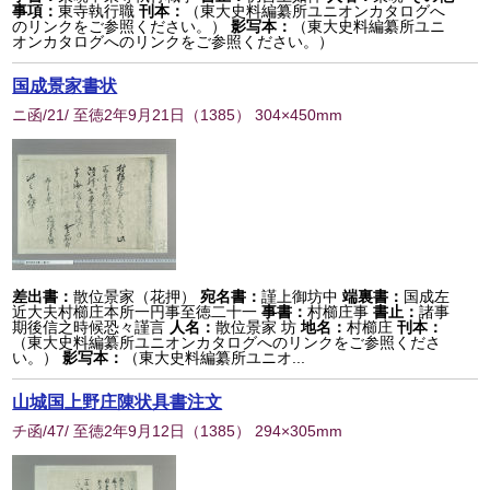
事項：
東寺執行職
刊本：
（東大史料編纂所ユニオンカタログへ
のリンクをご参照ください。）
影写本：
（東大史料編纂所ユニ
オンカタログへのリンクをご参照ください。）
国成景家書状
ニ函/21/ 至徳2年9月21日
（
1385
） 304×450mm
差出書：
散位景家（花押）
宛名書：
謹上御坊中
端裏書：
国成左
近大夫村櫛庄本所一円事至徳二十一
事書：
村櫛庄事
書止：
諸事
期後信之時候恐々謹言
人名：
散位景家 坊
地名：
村櫛庄
刊本：
（東大史料編纂所ユニオンカタログへのリンクをご参照くださ
い。）
影写本：
（東大史料編纂所ユニオ...
山城国上野庄陳状具書注文
チ函/47/ 至徳2年9月12日
（
1385
） 294×305mm