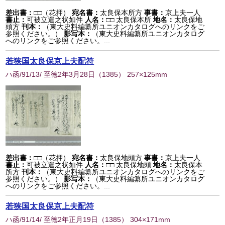
差出書：
□□（花押）
宛名書：
太良保本所方
事書：
京上夫一人
書止：
可被立遣之状如件
人名：
□□ 太良保本所
地名：
太良保地
頭方
刊本：
（東大史料編纂所ユニオンカタログへのリンクをご
参照ください。）
影写本：
（東大史料編纂所ユニオンカタログ
へのリンクをご参照ください。...
若狭国太良保京上夫配符
ハ函/91/13/ 至徳2年3月28日
（
1385
） 257×125mm
差出書：
□□（花押）
宛名書：
太良保地頭方
事書：
京上夫一人
書止：
可被立遣之状如件
人名：
□□ 太良保地頭
地名：
太良保本
所方
刊本：
（東大史料編纂所ユニオンカタログへのリンクをご
参照ください。）
影写本：
（東大史料編纂所ユニオンカタログ
へのリンクをご参照ください。...
若狭国太良保京上夫配符
ハ函/91/14/ 至徳2年正月19日
（
1385
） 304×171mm