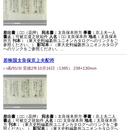
差出書：
□□（花押）
宛名書：
太良保本所方
事書：
京上夫一人
書止：
可被立遣之状如件
人名：
□□ 太良保本所
地名：
太良保本
所方
刊本：
（東大史料編纂所ユニオンカタログへのリンクをご
参照ください。）
影写本：
（東大史料編纂所ユニオンカタログ
へのリンクをご参照ください。...
若狭国太良保京上夫配符
ハ函/91/3/ 至徳2年10月16日
（
1385
） 238×130mm
差出書：
□□（花押）
宛名書：
太良保本所方
事書：
京上夫二人
書止：
可被立之状如件
人名：
□□ 太良保本所
地名：
太良保本所
方
刊本：
（東大史料編纂所ユニオンカタログへのリンクをご参
照ください。）
影写本：
（東大史料編纂所ユニオンカタログへ