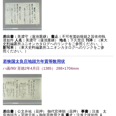
差出書：
美濃守（蓮池重継）
書止：
不可有濫妨狼籍之旨依仰執
達如件
人名：
美濃守（蓮池重継）
地名：
下久世庄
刊本：
（東大
史料編纂所ユニオンカタログへのリンクをご参照ください。）
影写本：
（東大史料編纂所ユニオンカタログへのリンクをご参
照ください。）
若狭国太良庄地頭方年貢等散用状
ハ函/90/ 至徳2年4月日
（
1385
） 288×1704mm
差出書：
公文弁祐（花押） 御代官禅朝（花押）
事書：
注進 太
良地頭方＜至徳元年＞御年貢散用之事
書止：
注進之状如件
人