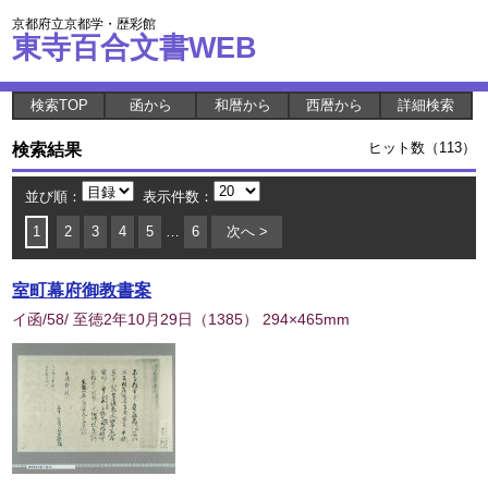
京都府立京都学・歴彩館
東寺百合文書WEB
検索TOP
函から
和暦から
西暦から
詳細検索
検索結果
ヒット数（113）
並び順：
表示件数：
1
2
3
4
5
…
6
次へ >
室町幕府御教書案
イ函/58/ 至徳2年10月29日
（
1385
） 294×465mm