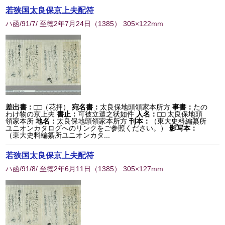
若狭国太良保京上夫配符
ハ函/91/7/ 至徳2年7月24日
（
1385
） 305×122mm
差出書：
□□（花押）
宛名書：
太良保地頭領家本所方
事書：
たの
わけ物の京上夫
書止：
可被立遣之状如件
人名：
□□ 太良保地頭
領家本所
地名：
太良保地頭領家本所方
刊本：
（東大史料編纂所
ユニオンカタログへのリンクをご参照ください。）
影写本：
（東大史料編纂所ユニオンカタ...
若狭国太良保京上夫配符
ハ函/91/8/ 至徳2年6月11日
（
1385
） 305×127mm