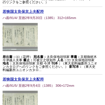
のリンクをご参照ください。）
若狭国太良保京上夫配符
ハ函/91/4/ 至徳2年9月20日
（
1385
） 312×165mm
差出書：
□□（花押）
宛名書：
太良保地頭領家
事書：
京都御材木
今津越人夫事
書止：
可被立之状如件
人名：
□□ 太良保地頭領家
地名：
太良保地頭領家 京都 今津
刊本：
（東大史料編纂所ユニオ
ンカタログへのリンクをご参照ください。）
影写本：
（東大史
料編纂所ユニオンカタロ...
若狭国太良保京上夫配符
ハ函/91/5/ 至徳2年9月4日
（
1385
） 306×172mm