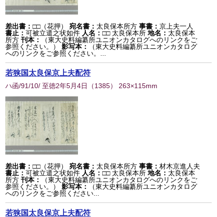
差出書：
□□（花押）
宛名書：
太良保本所方
事書：
京上夫一人
書止：
可被立遣之状如件
人名：
□□ 太良保本所
地名：
太良保本
所方
刊本：
（東大史料編纂所ユニオンカタログへのリンクをご
参照ください。）
影写本：
（東大史料編纂所ユニオンカタログ
へのリンクをご参照ください。...
若狭国太良保京上夫配符
ハ函/91/10/ 至徳2年5月4日
（
1385
） 263×115mm
差出書：
□□（花押）
宛名書：
太良保本所方
事書：
材木京進人夫
書止：
可被立遣之状如件
人名：
□□ 太良保本所
地名：
太良保本
所方
刊本：
（東大史料編纂所ユニオンカタログへのリンクをご
参照ください。）
影写本：
（東大史料編纂所ユニオンカタログ
へのリンクをご参照ください...
若狭国太良保京上夫配符