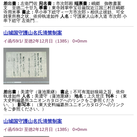
差出書：
左衛門佐
宛名書：
市次郎殿
端裏書：
嶋郷 御教書案
文 至徳二十廿九
事書：
東寺雑掌申宝荘厳院近江国三村庄嶋郷
寺用米事
書止：
早小串下総守＜一方市次郎＞相供止彼妨、可全
雑掌所務之状、依仰執達如件
人名：
守護家人山本入道 市次郎 小
串下総守 左衛門...
山城国守護山名氏清禁制案
イ函/59/1/ 至徳2年12月日
（
1385
） 0×0mm
差出書：
美濃守（蓮池重継）
書止：
不可有濫妨狼籍之旨、依仰
執達如件
人名：
美濃守（蓮池重継）
地名：
上久世庄
刊本：
（東
大史料編纂所ユニオンカタログへのリンクをご参照くださ
い。）
影写本：
（東大史料編纂所ユニオンカタログへのリンク
をご参照ください。）
山城国守護山名氏清禁制案
イ函/59/2/ 至徳2年12月日
（
1385
） 0×0mm