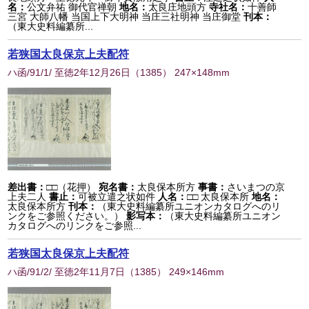
名：
公文弁祐 御代官禅朝
地名：
太良庄地頭方
寺社名：
十善師
三宮 大師八幡 当国上下大明神 当庄三社明神 当庄御堂
刊本：
（東大史料編纂所...
若狭国太良保京上夫配符
ハ函/91/1/ 至徳2年12月26日
（
1385
） 247×148mm
差出書：
□□（花押）
宛名書：
太良保本所方
事書：
さいまつの京
上夫二人
書止：
可被立遣之状如件
人名：
□□ 太良保本所
地名：
太良保本所方
刊本：
（東大史料編纂所ユニオンカタログへのリ
ンクをご参照ください。）
影写本：
（東大史料編纂所ユニオン
カタログへのリンクをご参照...
若狭国太良保京上夫配符
ハ函/91/2/ 至徳2年11月7日
（
1385
） 249×146mm