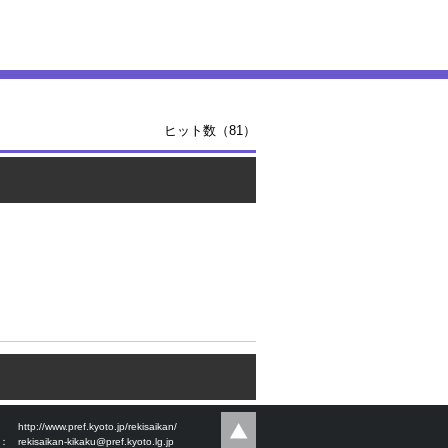
ヒット数（81）
：
http://www.pref.kyoto.jp/rekisaikan/
l：
rekisaikan-kikaku@pref.kyoto.lg.jp