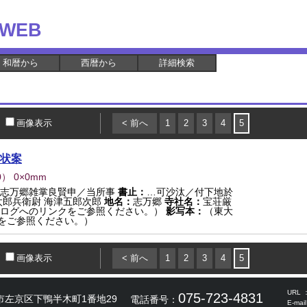
WEB
和暦から
西暦から
詳細検索
画像表示
< 前へ
1
2
3
4
5
状案
0
） 0×0mm
領志万郷雑掌良賢申／当所事
書止：
…可沙汰／付下地於
太郎兵衛尉 海津五郎次郎
地名：
志万郷
寺社名：
宝荘厳
ログへのリンクをご参照ください。）
影写本：
（東大
をご参照ください。）
画像表示
< 前へ
1
2
3
4
5
URL 
075-723-4831
市左京区下鴨半木町1番地29
電話番号：
E-mai