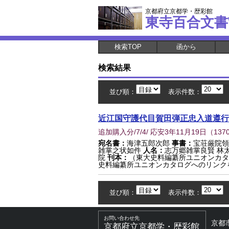
京都府立京都学・歴彩館
東寺百合文書
検索TOP
函から
検索結果
並び順：
表示件数：
近江国守護代目賀田弾正忠入道遵行
追加購入分/7/4/ 応安3年11月19日
（
137
宛名書：
海津五郎次郎
事書：
宝荘厳院
雑掌之状如件
人名：
志万郷雑掌良賢 林
院
刊本：
（東大史料編纂所ユニオンカタ
史料編纂所ユニオンカタログへのリンク
並び順：
表示件数：
お問い合わせ先
京都
京都府立京都学・歴彩館