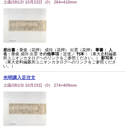
ヱ函/281/2/ 10月23日
（
0
） 264×410mm
差出書：
乗俊（花押） 成珎（花押） 出雲（花押）
事書：
人
名：
乗俊 成珎 出雲
その他事項：
定使／
刊本：
（東大史料編纂
所ユニオンカタログへのリンクをご参照ください。）
影写本：
（東大史料編纂所ユニオンカタログへのリンクをご参照くださ
い。）
光明講入足注文
ヱ函/281/3/ 10月23日
（
0
） 274×409mm