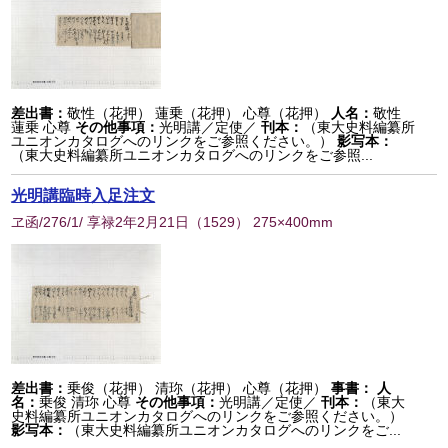
差出書：
敬性（花押） 蓮乗（花押） 心尊（花押）
人名：
敬性
蓮乗 心尊
その他事項：
光明講／定使／
刊本：
（東大史料編纂所
ユニオンカタログへのリンクをご参照ください。）
影写本：
（東大史料編纂所ユニオンカタログへのリンクをご参照...
光明講臨時入足注文
ヱ函/276/1/ 享禄2年2月21日
（
1529
） 275×400mm
差出書：
乗俊（花押） 清珎（花押） 心尊（花押）
事書：
人
名：
乗俊 清珎 心尊
その他事項：
光明講／定使／
刊本：
（東大
史料編纂所ユニオンカタログへのリンクをご参照ください。）
影写本：
（東大史料編纂所ユニオンカタログへのリンクをご...