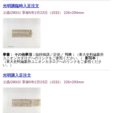
光明講臨時入足注文
ヱ函/280/1/ 享禄5年2月22日
（
1532
） 226×294mm
事書：
その他事項：
臨時御講／定使／
刊本：
（東大史料編纂所
ユニオンカタログへのリンクをご参照ください。）
影写本：
（東大史料編纂所ユニオンカタログへのリンクをご参照くださ
い。）
光明講入足注文
ヱ函/280/2/ 享禄5年2月23日
（
1532
） 226×293mm