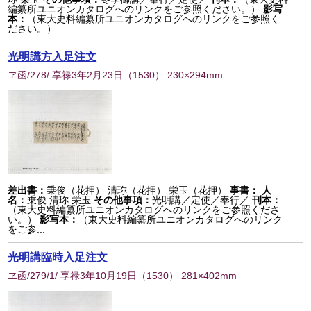
編纂所ユニオンカタログへのリンクをご参照ください。）
影写
本：
（東大史料編纂所ユニオンカタログへのリンクをご参照く
ださい。）
光明講方入足注文
ヱ函/278/ 享禄3年2月23日
（
1530
） 230×294mm
差出書：
乗俊（花押） 清珎（花押） 栄玉（花押）
事書：
人
名：
乗俊 清珎 栄玉
その他事項：
光明講／定使／奉行／
刊本：
（東大史料編纂所ユニオンカタログへのリンクをご参照くださ
い。）
影写本：
（東大史料編纂所ユニオンカタログへのリンク
をご参...
光明講臨時入足注文
ヱ函/279/1/ 享禄3年10月19日
（
1530
） 281×402mm