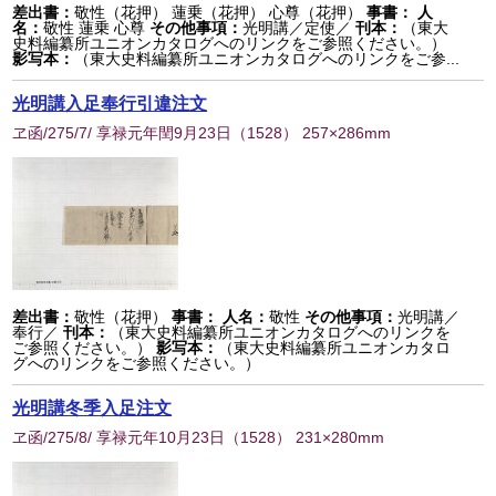
差出書：
敬性（花押） 蓮乗（花押） 心尊（花押）
事書：
人
名：
敬性 蓮乗 心尊
その他事項：
光明講／定使／
刊本：
（東大
史料編纂所ユニオンカタログへのリンクをご参照ください。）
影写本：
（東大史料編纂所ユニオンカタログへのリンクをご参...
光明講入足奉行引違注文
ヱ函/275/7/ 享禄元年閏9月23日
（
1528
） 257×286mm
差出書：
敬性（花押）
事書：
人名：
敬性
その他事項：
光明講／
奉行／
刊本：
（東大史料編纂所ユニオンカタログへのリンクを
ご参照ください。）
影写本：
（東大史料編纂所ユニオンカタロ
グへのリンクをご参照ください。）
光明講冬季入足注文
ヱ函/275/8/ 享禄元年10月23日
（
1528
） 231×280mm