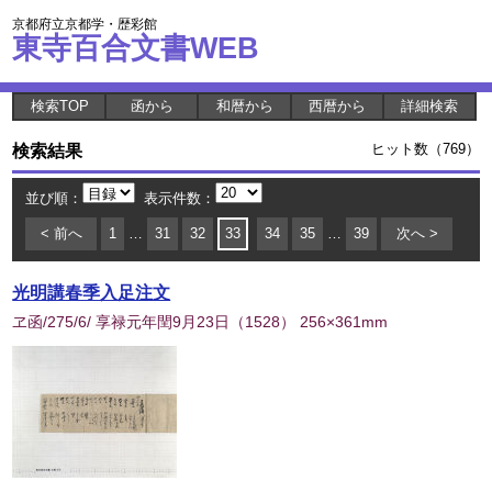
京都府立京都学・歴彩館
東寺百合文書WEB
検索TOP
函から
和暦から
西暦から
詳細検索
検索結果
ヒット数（769）
並び順：
表示件数：
< 前へ
1
…
31
32
33
34
35
…
39
次へ >
光明講春季入足注文
ヱ函/275/6/ 享禄元年閏9月23日
（
1528
） 256×361mm