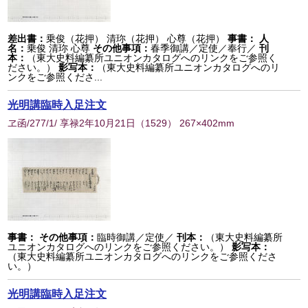
差出書：
乗俊（花押） 清珎（花押） 心尊（花押）
事書：
人
名：
乗俊 清珎 心尊
その他事項：
春季御講／定使／奉行／
刊
本：
（東大史料編纂所ユニオンカタログへのリンクをご参照く
ださい。）
影写本：
（東大史料編纂所ユニオンカタログへのリ
ンクをご参照くださ...
光明講臨時入足注文
ヱ函/277/1/ 享禄2年10月21日
（
1529
） 267×402mm
事書：
その他事項：
臨時御講／定使／
刊本：
（東大史料編纂所
ユニオンカタログへのリンクをご参照ください。）
影写本：
（東大史料編纂所ユニオンカタログへのリンクをご参照くださ
い。）
光明講臨時入足注文