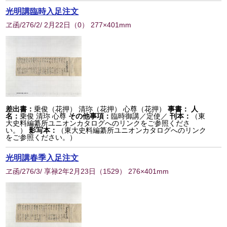
光明講臨時入足注文
ヱ函/276/2/ 2月22日
（
0
） 277×401mm
差出書：
乗俊（花押） 清珎（花押） 心尊（花押）
事書：
人
名：
乗俊 清珎 心尊
その他事項：
臨時御講／定使／
刊本：
（東
大史料編纂所ユニオンカタログへのリンクをご参照くださ
い。）
影写本：
（東大史料編纂所ユニオンカタログへのリンク
をご参照ください。）
光明講春季入足注文
ヱ函/276/3/ 享禄2年2月23日
（
1529
） 276×401mm