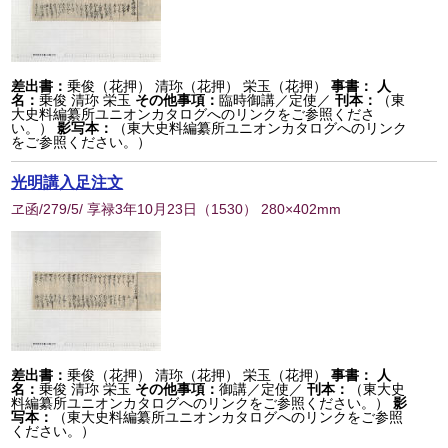
差出書：
乗俊（花押） 清珎（花押） 栄玉（花押）
事書：
人
名：
乗俊 清珎 栄玉
その他事項：
臨時御講／定使／
刊本：
（東
大史料編纂所ユニオンカタログへのリンクをご参照くださ
い。）
影写本：
（東大史料編纂所ユニオンカタログへのリンク
をご参照ください。）
光明講入足注文
ヱ函/279/5/ 享禄3年10月23日
（
1530
） 280×402mm
差出書：
乗俊（花押） 清珎（花押） 栄玉（花押）
事書：
人
名：
乗俊 清珎 栄玉
その他事項：
御講／定使／
刊本：
（東大史
料編纂所ユニオンカタログへのリンクをご参照ください。）
影
写本：
（東大史料編纂所ユニオンカタログへのリンクをご参照
ください。）