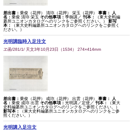
差出書：
乗俊（花押） 清珎（花押） 栄玉（花押）
事書：
人
名：
乗俊 清珎 栄玉
その他事項：
季御講／
刊本：
（東大史料編
纂所ユニオンカタログへのリンクをご参照ください。）
影写
本：
（東大史料編纂所ユニオンカタログへのリンクをご参照く
ださい。）
光明講臨時入足注文
ヱ函/281/1/ 天文3年10月23日
（
1534
） 274×414mm
差出書：
乗俊（花押） 成珎（花押） 出雲（花押）
事書：
人
名：
乗俊 成珎 出雲
その他事項：
光明講／定使／
刊本：
（東大
史料編纂所ユニオンカタログへのリンクをご参照ください。）
影写本：
（東大史料編纂所ユニオンカタログへのリンクをご参
照ください。）
光明講入足注文