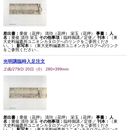
差出書：
乗俊（花押） 清珎（花押） 栄玉（花押）
事書：
人
名：
乗俊 清珎 栄玉
その他事項：
臨時御講／定使／
刊本：
（東
大史料編纂所ユニオンカタログへのリンクをご参照くださ
い。）
影写本：
（東大史料編纂所ユニオンカタログへのリンク
をご参照ください...
光明講臨時入足注文
ヱ函/279/2/ 20日
（
0
） 280×399mm
差出書：
乗俊（花押） 清珎（花押） 栄玉（花押）
事書：
人
名：
乗俊 清珎 栄玉
その他事項：
臨時御講／定使／
刊本：
（東
大史料編纂所ユニオンカタログへのリンクをご参照くださ
い。）
影写本：
（東大史料編纂所ユニオンカタログへのリンク