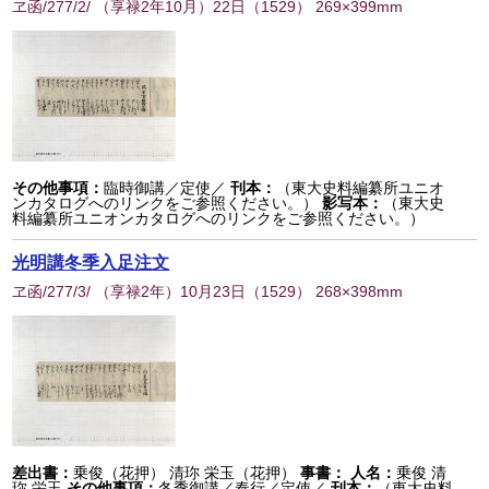
ヱ函/277/2/ （享禄2年10月）22日
（
1529
） 269×399mm
その他事項：
臨時御講／定使／
刊本：
（東大史料編纂所ユニオ
ンカタログへのリンクをご参照ください。）
影写本：
（東大史
料編纂所ユニオンカタログへのリンクをご参照ください。）
光明講冬季入足注文
ヱ函/277/3/ （享禄2年）10月23日
（
1529
） 268×398mm
差出書：
乗俊（花押） 清珎 栄玉（花押）
事書：
人名：
乗俊 清
珎 栄玉
その他事項：
冬季御講／奉行／定使／
刊本：
（東大史料