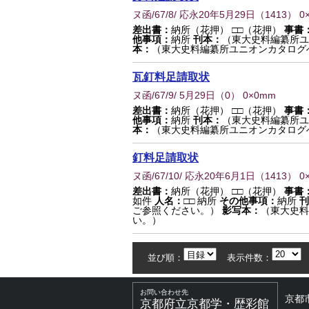
ヌ函/67/8/ 応永20年5月29日
（
1413
） 0
差出書：
納所（花押） □□（花押）
事書
他事項：
納所
刊本：
（東大史料編纂所ユ
本：
（東大史料編纂所ユニオンカタログ
瓦釘料足請取状
ヌ函/67/9/ 5月29日
（
0
） 0×0mm
差出書：
納所（花押） □□（花押）
事書
他事項：
納所
刊本：
（東大史料編纂所ユ
本：
（東大史料編纂所ユニオンカタログ
釘料足請取状
ヌ函/67/10/ 応永20年6月1日
（
1413
） 0
差出書：
納所（花押） □□（花押）
事書
如件
人名：
□□ 納所
その他事項：
納所
刊
ご参照ください。）
影写本：
（東大史料
い。）
並び順：
表示件数：
お問い合わせ先
京都
京都府立京都学・歴彩館