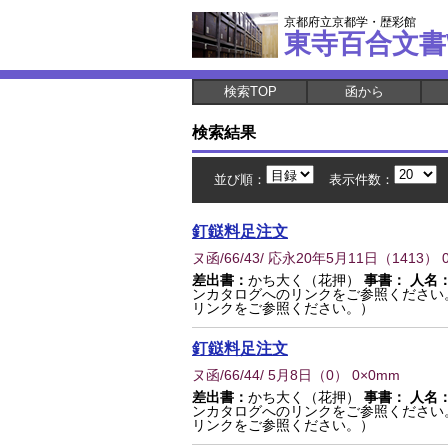
京都府立京都学・歴彩館
東寺百合文書
検索TOP
函から
検索結果
並び順：
表示件数：
釘鎹料足注文
ヌ函/66/43/ 応永20年5月11日
（
1413
） 
差出書：
かち大く（花押）
事書：
人名
ンカタログへのリンクをご参照ください
リンクをご参照ください。）
釘鎹料足注文
ヌ函/66/44/ 5月8日
（
0
） 0×0mm
差出書：
かち大く（花押）
事書：
人名
ンカタログへのリンクをご参照ください
リンクをご参照ください。）