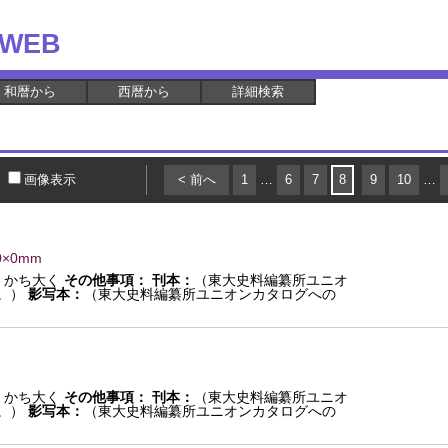
WEB
和暦から
西暦から
詳細検索
画像表示
< 前へ
1
…
6
7
8
9
10
…
0×0mm
：
かち大く
その他事項：
刊本：
（東大史料編纂所ユニオ
。）
影写本：
（東大史料編纂所ユニオンカタログへの
：
かち大く
その他事項：
刊本：
（東大史料編纂所ユニオ
。）
影写本：
（東大史料編纂所ユニオンカタログへの