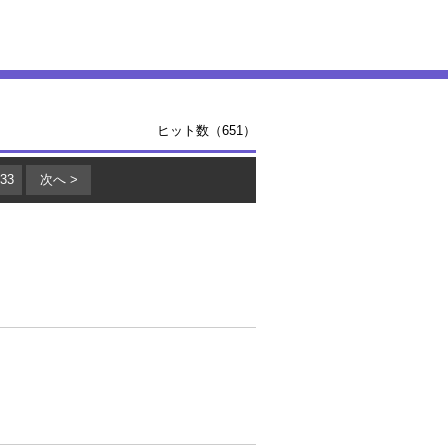
ヒット数（651）
33
次へ >