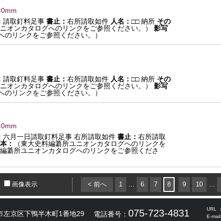
×0mm
：
請取釘料足事
書止：
右所請取如件
人名：
□□ 納所
その
ニオンカタログへのリンクをご参照ください。）
影写
へのリンクをご参照ください。）
：
請取釘料足事
書止：
右所請取如件
人名：
□□ 納所
その
ニオンカタログへのリンクをご参照ください。）
影写
へのリンクをご参照ください。）
×0mm
：
六月一日請取釘料足事 右所請取如件
書止：
右所請取
本：
（東大史料編纂所ユニオンカタログへのリンクを
編纂所ユニオンカタログへのリンクをご参照くださ
画像表示
< 前へ
1
…
6
7
8
9
10
…
URL 
075-723-4831
市左京区下鴨半木町1番地29
電話番号：
E-mai