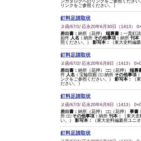
ンカタログへのリンクをご参照ください
リンクをご参照ください。）
釘料足請取状
ヌ函/67/1/ 応永20年6月30日
（
1413
） 0
差出書：
納所（花押）
端裏書：
一貫釘請
如件
人名：
納所
その他事項：
納所
刊本
照ください。）
影写本：
（東大史料編纂
釘料足請取状
ヌ函/67/2/ 応永20年6月8日
（
1413
） 0×
差出書：
納所（花押） □□（花押）
端裏
件
人名：
宝輪院殿 □□ 納所
その他事項：
ンクをご参照ください。）
影写本：
（東
ださい。）
釘料足請取状
ヌ函/67/3/ 応永20年6月9日
（
1413
） 0×
差出書：
納所（花押） □□（花押）
事書
所 □□
その他事項：
納所
刊本：
（東大史
い。）
影写本：
（東大史料編纂所ユニオ
釘料足請取状