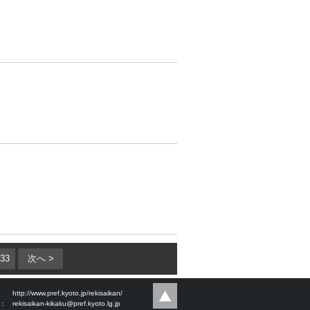
33
次へ >
：
http://www.pref.kyoto.jp/rekisaikan/
l：
rekisaikan-kikaku@pref.kyoto.lg.jp