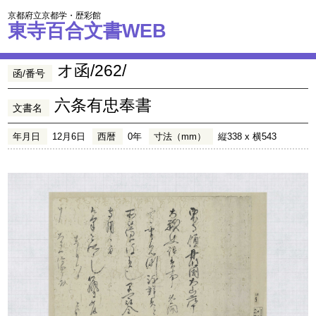
京都府立京都学・歴彩館
東寺百合文書WEB
オ函/262/
函/番号
六条有忠奉書
文書名
年月日
12月6日
西暦
0年
寸法（mm）
縦338 x 横543