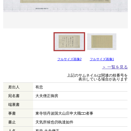
フルサイズ画像2
フルサイズ画像1
＞ 一覧を見る
上記のサムネイルは関連の枝番号を
表示している場合があります
差出人
有忠
宛名書
大夫僧正御房
端裏書
事書
東寺領丹波国大山庄申大職□□者事
書止
天気所候也仍執達如件
人名
有忠 大夫僧正