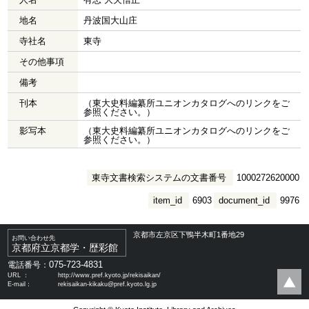
地名
丹波国大山庄
寺社名
東寺
その他事項
備考
刊本
（東大史料編纂所ユニオンカタログへのリンクをご
参照ください。）
影写本
（東大史料編纂所ユニオンカタログへのリンクをご
参照ください。）
東寺文書検索システムの文書番号
1000272620000
item_id
6903
document_id
9976
京都市左京区下鴨半木町1番地29
お問い合わせ先
京都府立京都学・歴彩館
075-723-4831
電話番号：
URL ：
http://www.pref.kyoto.jp/rekisaikan/
E-mail：
rekisaikan-kikaku@pref.kyoto.lg.jp