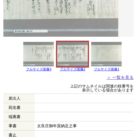
フルサイズ画像3
フルサイズ画像2
フルサイズ画像1
＞ 一覧を見る
上記のサムネイルは関連の枝番号を
表示している場合があります
差出人
宛名書
端裏書
事書
太良庄御年貢納足之事
書止