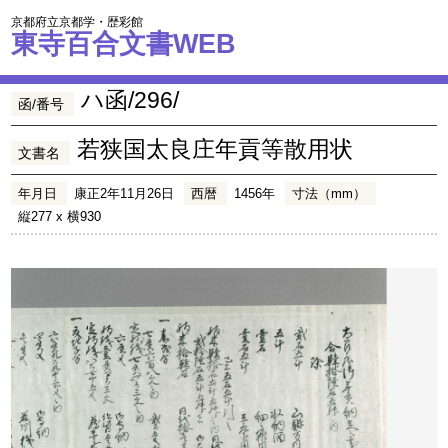
京都府立京都学・歴彩館
東寺百合文書WEB
ハ函/296/
函/番号
若狭国太良庄年貢等散用状
文書名
年月日
康正2年11月26日
西暦
1456年
寸法（mm）
縦277 x 横930