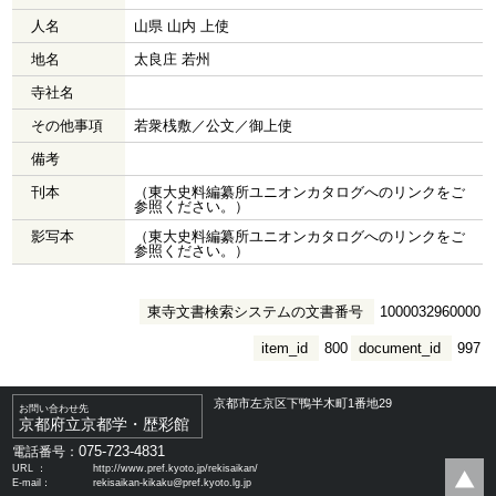
人名
山県 山内 上使
地名
太良庄 若州
寺社名
その他事項
若衆桟敷／公文／御上使
備考
刊本
（東大史料編纂所ユニオンカタログへのリンクをご
参照ください。）
影写本
（東大史料編纂所ユニオンカタログへのリンクをご
参照ください。）
東寺文書検索システムの文書番号
1000032960000
item_id
800
document_id
997
京都市左京区下鴨半木町1番地29
お問い合わせ先
京都府立京都学・歴彩館
075-723-4831
電話番号：
URL ：
http://www.pref.kyoto.jp/rekisaikan/
E-mail：
rekisaikan-kikaku@pref.kyoto.lg.jp