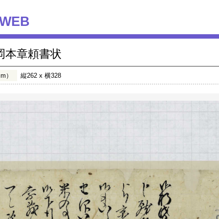
WEB
岡本章頼書状
mm）
縦262 x 横328