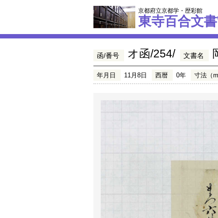
京都府立京都学・歴彩館
東寺百合文書
オ函/254/
函/番号
文書名
年月日
11月8日
西暦
0年
寸法（