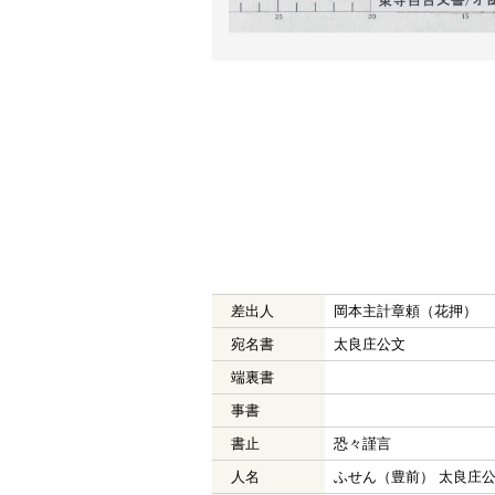
差出人
岡本主計章頼（花押）
宛名書
太良庄公文
端裏書
事書
書止
恐々謹言
人名
ふせん（豊前） 太良庄公