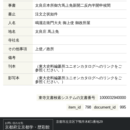
事書
太良庄本所御方馬上免新開二反内半開申候間
書止
注文之状如件
人名
鳴瀧左衛門大夫 御上使 御政所屋
地名
太良庄 馬上免
寺社名
その他事項
上使／政所
備考
刊本
（東大史料編纂所ユニオンカタログへのリンクをご
参照ください。）
影写本
（東大史料編纂所ユニオンカタログへのリンクをご
参照ください。）
東寺文書検索システムの文書番号
1000032940000
item_id
798
document_id
995
京都市左京区下鴨半木町1番地29
お問い合わせ先
京都府立京都学・歴彩館