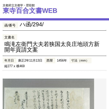
京都府立京都学・歴彩館
東寺百合文書WEB
ハ函/294/
函/番号
文書名
鳴滝左衛門大夫若狭国太良庄地頭方新
開年貢請文案
年月日
康正2年11月13日
西暦
1456年
寸法（mm）
縦277 x 横469