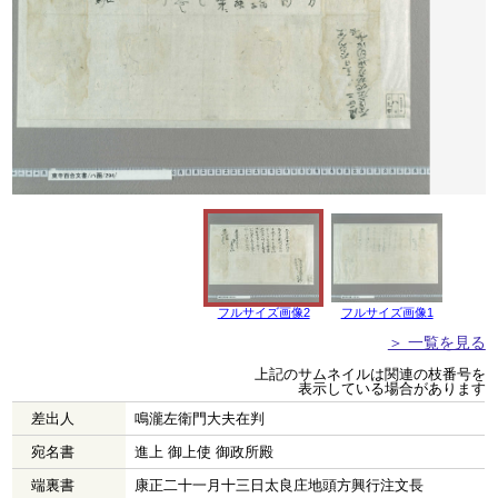
フルサイズ画像2
フルサイズ画像1
＞ 一覧を見る
上記のサムネイルは関連の枝番号を
表示している場合があります
差出人
鳴瀧左衛門大夫在判
宛名書
進上 御上使 御政所殿
端裏書
康正二十一月十三日太良庄地頭方興行注文長