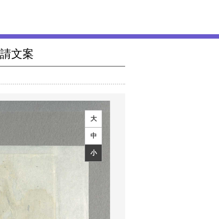
請文案
大
中
小