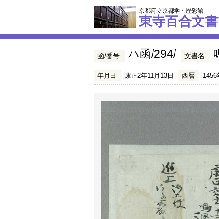
京都府立京都学・歴彩館
東寺百合文書
ハ函/294/
函/番号
文書名
年月日
康正2年11月13日
西暦
1456