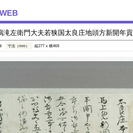
WEB
鳴滝左衛門大夫若狭国太良庄地頭方新開年貢
年
寸法（mm）
縦277 x 横469