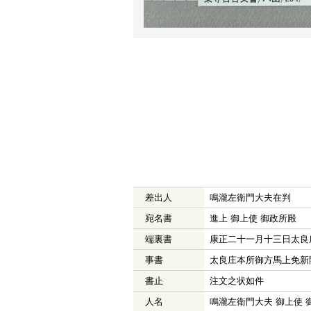
差出人
鳴瀧左衛門大夫在判
宛名書
進上 御上使 御政所殿
端裏書
康正二十一月十三日太良
事書
太良庄本所御方馬上免新
書止
注文之状如件
人名
鳴瀧左衛門大夫 御上使 