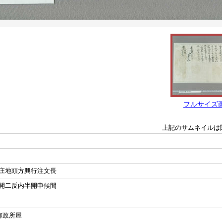
フルサイズ
上記のサムネイルは
庄地頭方興行注文長
開二反内半開申候間
御政所屋