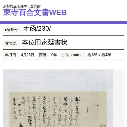
京都府立京都学・歴彩館
東寺百合文書WEB
オ函/230/
函/番号
本位田家延書状
文書名
年月日
4月23日
西暦
0年
寸法（mm）
縦186 x 横436