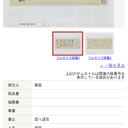
フルサイズ画像2
フルサイズ画像1
＞ 一覧を見る
上記のサムネイルは関連の枝番号を
表示している場合があります
差出人
家延
宛名書
端裏書
事書
書止
恐々謹言
人名
家延