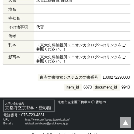
人名
太良庄御百姓 御政所
地名
寺社名
その他事項
代官
備考
刊本
（東大史料編纂所ユニオンカタログへのリンクをご
参照ください。）
影写本
（東大史料編纂所ユニオンカタログへのリンクをご
参照ください。）
東寺文書検索システムの文書番号
1000272290000
item_id
6870
document_id
9943
京都市左京区下鴨半木町1番地29
お問い合わせ先
京都府立京都学・歴彩館
075-723-4831
電話番号：
URL ：
http://www.pref.kyoto.jp/rekisaikan/
E-mail：
rekisaikan-kikaku@pref.kyoto.lg.jp