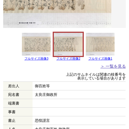
フルサイズ画像3
フルサイズ画像2
フルサイズ画像1
＞ 一覧を見る
上記のサムネイルは関連の枝番号を
表示している場合があります
差出人
御百姓等
宛名書
太良庄御政所
端裏書
事書
書止
恐惶謹言