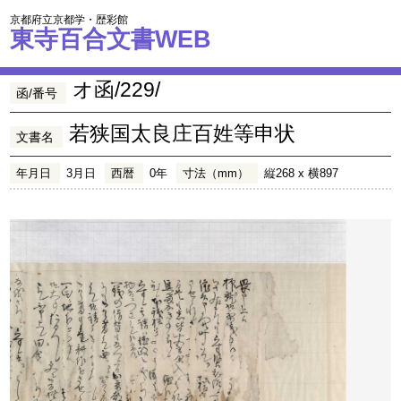
京都府立京都学・歴彩館
東寺百合文書WEB
オ函/229/
函/番号
若狭国太良庄百姓等申状
文書名
年月日
3月日
西暦
0年
寸法（mm）
縦268 x 横897