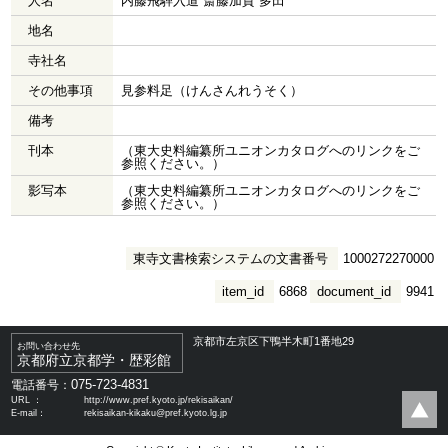
人名
内藤飛騨入道 斎藤加賀 多田
地名
寺社名
その他事項
見参料足（けんさんれうそく）
備考
刊本
（東大史料編纂所ユニオンカタログへのリンクをご
参照ください。）
影写本
（東大史料編纂所ユニオンカタログへのリンクをご
参照ください。）
東寺文書検索システムの文書番号
1000272270000
item_id
6868
document_id
9941
京都市左京区下鴨半木町1番地29
お問い合わせ先
京都府立京都学・歴彩館
075-723-4831
電話番号：
URL ：
http://www.pref.kyoto.jp/rekisaikan/
E-mail：
rekisaikan-kikaku@pref.kyoto.lg.jp