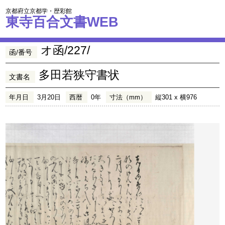
京都府立京都学・歴彩館
東寺百合文書WEB
オ函/227/
函/番号
多田若狭守書状
文書名
年月日
3月20日
西暦
0年
寸法（mm）
縦301 x 横976