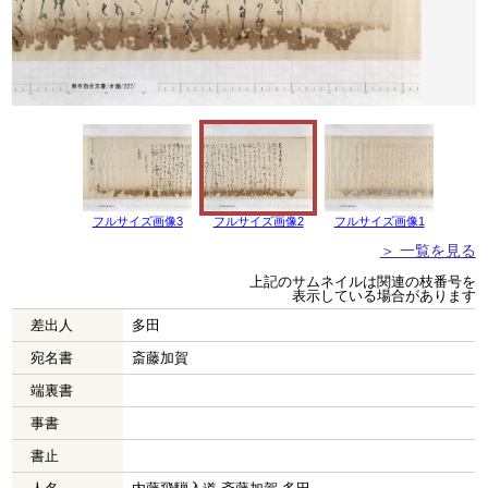
フルサイズ画像3
フルサイズ画像2
フルサイズ画像1
＞ 一覧を見る
上記のサムネイルは関連の枝番号を
表示している場合があります
差出人
多田
宛名書
斎藤加賀
端裏書
事書
書止