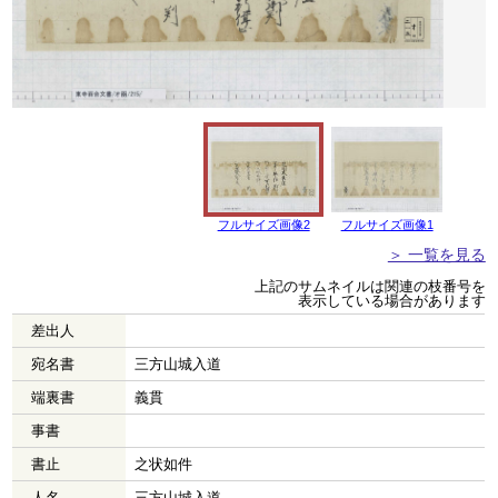
フルサイズ画像2
フルサイズ画像1
＞ 一覧を見る
上記のサムネイルは関連の枝番号を
表示している場合があります
差出人
宛名書
三方山城入道
端裏書
義貫
事書
書止
之状如件
人名
三方山城入道