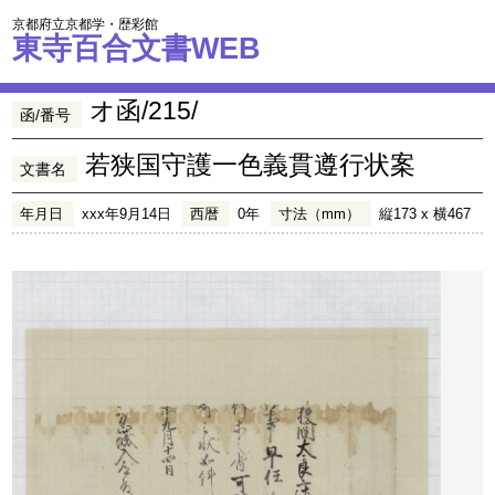
京都府立京都学・歴彩館
東寺百合文書WEB
オ函/215/
函/番号
若狭国守護一色義貫遵行状案
文書名
年月日
xxx年9月14日
西暦
0年
寸法（mm）
縦173 x 横467