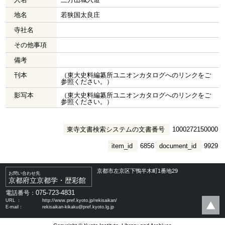
地名
若狭国太良庄
寺社名
その他事項
備考
刊本
（東大史料編纂所ユニオンカタログへのリンクをご
参照ください。）
影写本
（東大史料編纂所ユニオンカタログへのリンクをご
参照ください。）
東寺文書検索システムの文書番号
1000272150000
item_id
6856
document_id
9929
京都市左京区下鴨半木町1番地29
お問い合わせ先
京都府立京都学・歴彩館
075-723-4831
電話番号：
URL ：
http://www.pref.kyoto.jp/rekisaikan/
E-mail：
rekisaikan-kikaku@pref.kyoto.lg.jp