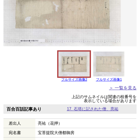
フルサイズ画像2
フルサイズ画像1
＞ 一覧を見る
上記のサムネイルは関連の枝番号を
表示している場合があります
百合百話記事あり
17. 石塔に記された僧、亮祐
差出人
亮祐（花押）
宛名書
宝菩提院大僧都御房