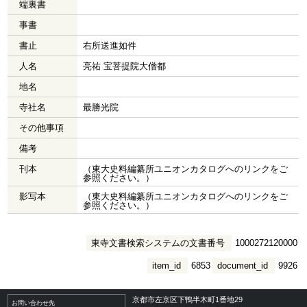
端裏書
事書
書止
右所送進如件
人名
亮祐 宝菩提院大僧都
地名
寺社名
最勝光院
その他事項
備考
刊本
（東大史料編纂所ユニオンカタログへのリンクをご
参照ください。）
影写本
（東大史料編纂所ユニオンカタログへのリンクをご
参照ください。）
東寺文書検索システムの文書番号
1000272120000
item_id
6853
document_id
9926
京都市左京区下鴨半木町1番地29
お問い合わせ先