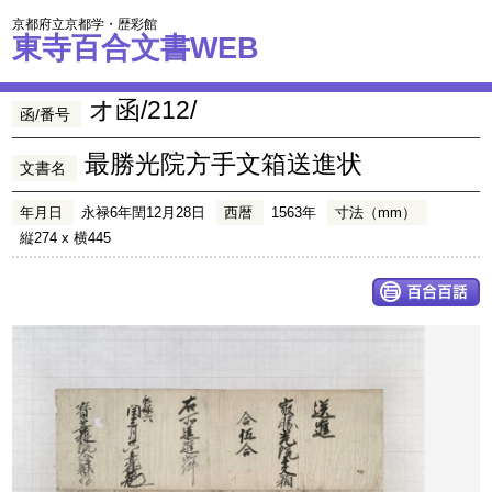
京都府立京都学・歴彩館
東寺百合文書WEB
オ函/212/
函/番号
最勝光院方手文箱送進状
文書名
年月日
永禄6年閏12月28日
西暦
1563年
寸法（mm）
縦274 x 横445