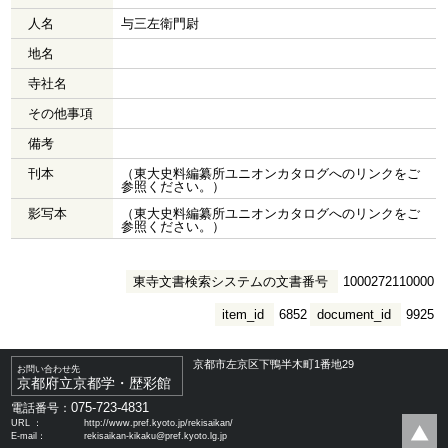
人名
与三左衛門尉
地名
寺社名
その他事項
備考
刊本
（東大史料編纂所ユニオンカタログへのリンクをご
参照ください。）
影写本
（東大史料編纂所ユニオンカタログへのリンクをご
参照ください。）
東寺文書検索システムの文書番号
1000272110000
item_id
6852
document_id
9925
京都市左京区下鴨半木町1番地29
お問い合わせ先
京都府立京都学・歴彩館
075-723-4831
電話番号：
URL ：
http://www.pref.kyoto.jp/rekisaikan/
E-mail：
rekisaikan-kikaku@pref.kyoto.lg.jp