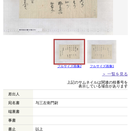
フルサイズ画像2
フルサイズ画像1
＞ 一覧を見る
上記のサムネイルは関連の枝番号を
表示している場合があります
差出人
宛名書
与三左衛門尉
端裏書
事書
書止
以上