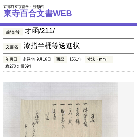
京都府立京都学・歴彩館
東寺百合文書WEB
オ函/211/
函/番号
漆指半桶等送進状
文書名
年月日
永禄4年9月16日
西暦
1561年
寸法（mm）
縦270 x 横394