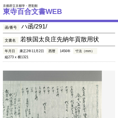
京都府立京都学・歴彩館
東寺百合文書WEB
ハ函/291/
函/番号
若狭国太良庄先納年貢散用状
文書名
年月日
康正2年11月2日
西暦
1456年
寸法（mm）
縦273 x 横1321