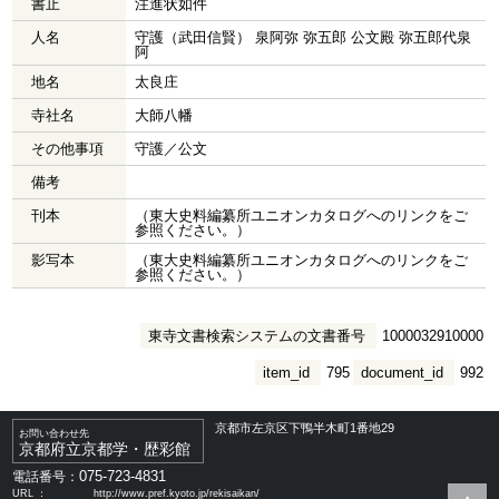
書止
注進状如件
人名
守護（武田信賢） 泉阿弥 弥五郎 公文殿 弥五郎代泉
阿
地名
太良庄
寺社名
大師八幡
その他事項
守護／公文
備考
刊本
（東大史料編纂所ユニオンカタログへのリンクをご
参照ください。）
影写本
（東大史料編纂所ユニオンカタログへのリンクをご
参照ください。）
東寺文書検索システムの文書番号
1000032910000
item_id
795
document_id
992
京都市左京区下鴨半木町1番地29
お問い合わせ先
京都府立京都学・歴彩館
075-723-4831
電話番号：
URL ：
http://www.pref.kyoto.jp/rekisaikan/