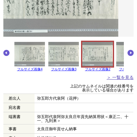
フルサイズ画像4
フルサイズ画像3
フルサイズ画像2
フルサイズ
＞ 一覧を見る
上記のサムネイルは関連の枝番号を
表示している場合があります
差出人
弥五郎方代泉阿（花押）
宛名書
端裏書
弥五郎代泉阿弥太良庄年貢先納算用状＜康正二、十
一、九到来＞
事書
太良庄御年貢せん納事