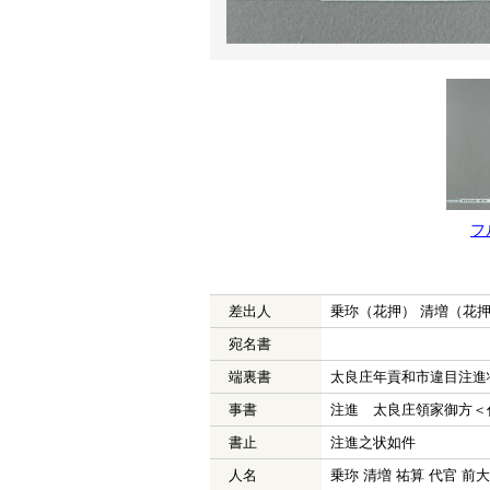
フ
差出人
乗珎（花押） 清増（花押
宛名書
端裏書
太良庄年貢和市違目注進
事書
注進 太良庄領家御方＜
書止
注進之状如件
人名
乗珎 清増 祐算 代官 前