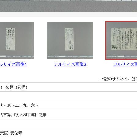
ルサイズ画像4
フルサイズ画像3
フルサイズ
上記のサムネイルは
） 祐算（花押）
状＜康正二、九、六＞
代官算用状＞和市違目之事
大乗院□安位寺