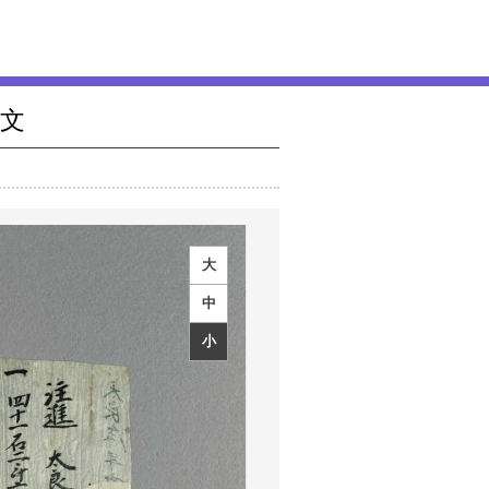
文
大
中
小