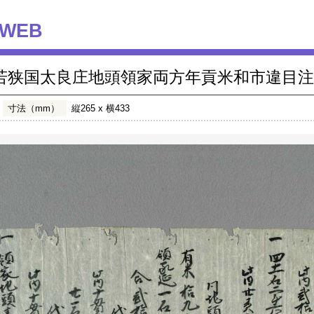
WEB
若狭国太良庄地頭領家両方年貢米和市違目注
寸法（mm）
縦265 x 横433