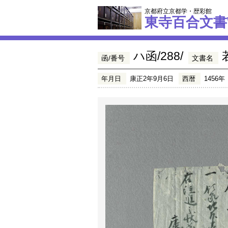
京都府立京都学・歴彩館
東寺百合文書
ハ函/288/
函/番号
文書名
年月日
康正2年9月6日
西暦
1456年