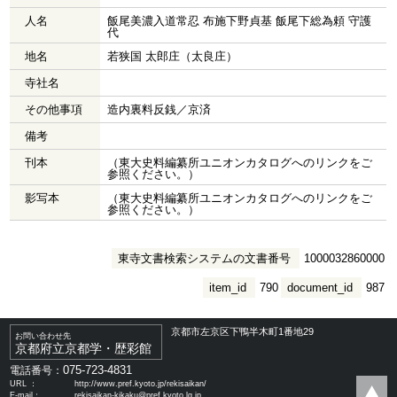
人名
飯尾美濃入道常忍 布施下野貞基 飯尾下総為頼 守護
代
地名
若狭国 太郎庄（太良庄）
寺社名
その他事項
造内裏料反銭／京済
備考
刊本
（東大史料編纂所ユニオンカタログへのリンクをご
参照ください。）
影写本
（東大史料編纂所ユニオンカタログへのリンクをご
参照ください。）
東寺文書検索システムの文書番号
1000032860000
item_id
790
document_id
987
京都市左京区下鴨半木町1番地29
お問い合わせ先
京都府立京都学・歴彩館
075-723-4831
電話番号：
URL ：
http://www.pref.kyoto.jp/rekisaikan/
E-mail：
rekisaikan-kikaku@pref.kyoto.lg.jp