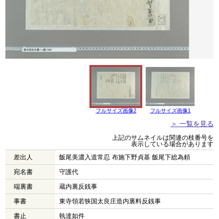
フルサイズ画像2
フルサイズ画像1
＞ 一覧を見る
上記のサムネイルは関連の枝番号を
表示している場合があります
差出人
飯尾美濃入道常忍 布施下野貞基 飯尾下総為頼
宛名書
守護代
端裏書
蔵内裏反銭事
事書
東寺領若狭国太良庄造内裏料反銭事
書止
執達如件