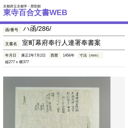
京都府立京都学・歴彩館
東寺百合文書WEB
ハ函/286/
函/番号
室町幕府奉行人連署奉書案
文書名
年月日
康正2年7月2日
西暦
1456年
寸法（mm）
縦277 x 横377