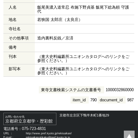
人名
飯尾美濃入道常忍 布施下野貞基 飯尾下総為頼 守護
代
地名
若狭国 太郎庄（太良庄）
寺社名
その他事項
造内裏料反銭／京済
備考
刊本
（東大史料編纂所ユニオンカタログへのリンクをご
参照ください。）
影写本
（東大史料編纂所ユニオンカタログへのリンクをご
参照ください。）
東寺文書検索システムの文書番号
1000032860000
item_id
790
document_id
987
京都市左京区下鴨半木町1番地29
お問い合わせ先
京都府立京都学・歴彩館
075-723-4831
電話番号：
URL ：
http://www.pref.kyoto.jp/rekisaikan/
E-mail：
rekisaikan-kikaku@pref.kyoto.lg.jp