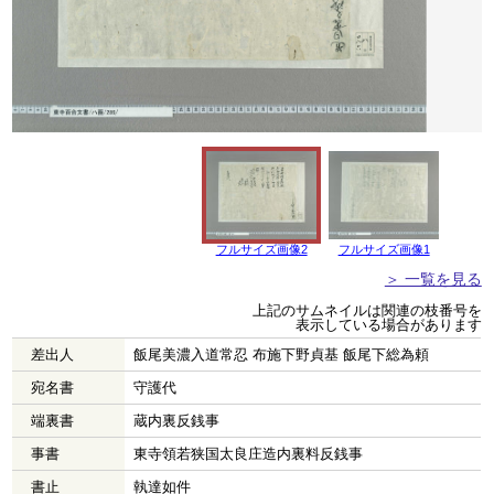
フルサイズ画像2
フルサイズ画像1
＞ 一覧を見る
上記のサムネイルは関連の枝番号を
表示している場合があります
差出人
飯尾美濃入道常忍 布施下野貞基 飯尾下総為頼
宛名書
守護代
端裏書
蔵内裏反銭事
事書
東寺領若狭国太良庄造内裏料反銭事
書止
執達如件