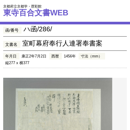
京都府立京都学・歴彩館
東寺百合文書WEB
ハ函/286/
函/番号
室町幕府奉行人連署奉書案
文書名
年月日
康正2年7月2日
西暦
1456年
寸法（mm）
縦277 x 横377