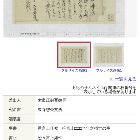
フルサイズ画像2
フルサイズ画像1
＞ 一覧を見る
上記のサムネイルは関連の枝番号を
表示している場合があります
差出人
太良庄御百姓等
宛名書
東寺惣公文所
端裏書
事書
重言上仕候 抑言上□□□当年之損亡の事
書止
恐々言上如件