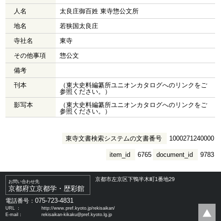
人名
太良庄御百姓 東寺惣公文所
地名
若狭国太良庄
寺社名
東寺
その他事項
惣公文
備考
刊本
（東大史料編纂所ユニオンカタログへのリンクをご
参照ください。）
影写本
（東大史料編纂所ユニオンカタログへのリンクをご
参照ください。）
東寺文書検索システムの文書番号
1000271240000
item_id
6765
document_id
9783
京都市左京区下鴨半木町1番地29
お問い合わせ先
京都府立京都学・歴彩館
075-723-4831
電話番号：
URL ：
http://www.pref.kyoto.jp/rekisaikan/
E-mail：
rekisaikan-kikaku@pref.kyoto.lg.jp