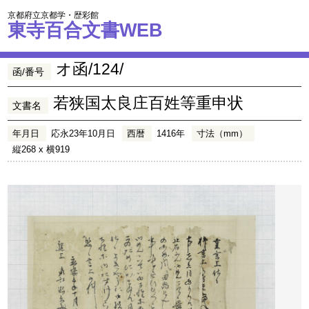
京都府立京都学・歴彩館
東寺百合文書WEB
オ函/124/
函/番号
若狭国太良庄百姓等重申状
文書名
年月日
応永23年10月日
西暦
1416年
寸法（mm）
縦268 x 横919