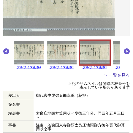
画像5
フルサイズ画像4
フルサイズ画像3
フルサイズ画像2
フルサイズ
＞ 一覧を見る
上記のサムネイルは関連の枝番号を
表示している場合があります
差出人
御代官中尾弥五郎幸聡（花押）
宛名書
端裏書
太良庄地頭方算用状＜享徳三年分、同四年五月三日
＞
事書
注進 若狭国東寺御領太良庄地頭御方御年貢代御算
用状之事