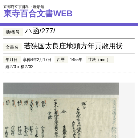
京都府立京都学・歴彩館
東寺百合文書WEB
ハ函/277/
函/番号
若狭国太良庄地頭方年貢散用状
文書名
年月日
享徳4年2月17日
西暦
1455年
寸法（mm）
縦273 x 横2732