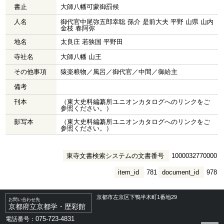
書止
大師八幡可蒙御罰候
人名
御代官中尾弥五郎幸聡 孫介 是前大夫 平野 山県 山内
金枝 春阿弥
地名
太良庄 若狭国 平野田
寺社名
大師八幡 山王
その他事項
猿楽粮物／風呂／御代官／中間／御給主
備考
刊本
（東大史料編纂所ユニオンカタログへのリンクをご
参照ください。）
影写本
（東大史料編纂所ユニオンカタログへのリンクをご
参照ください。）
東寺文書検索システムの文書番号
1000032770000
item_id
781
document_id
978
京都市左京区下鴨半木町1番地29
お問い合わせ先
京都府立京都学・歴彩館
075-723-4831
電話番号：