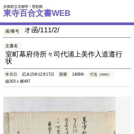
京都府立京都学・歴彩館
東寺百合文書WEB
オ函/111/2/
函/番号
文書名
室町幕府侍所々司代浦上美作入道遵行
状
年月日
応永15年12月17日
西暦
1408年
寸法（mm）
縦303 x 横487