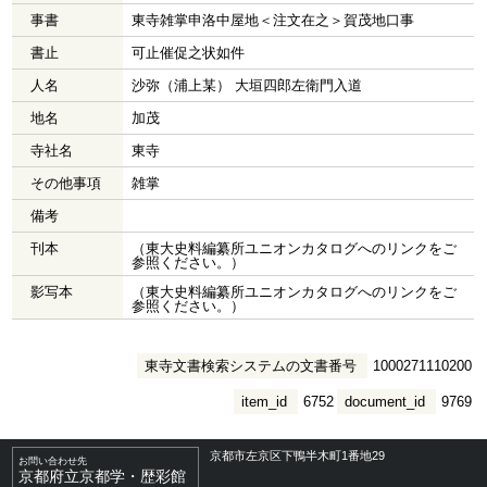
事書
東寺雑掌申洛中屋地＜注文在之＞賀茂地口事
書止
可止催促之状如件
人名
沙弥（浦上某） 大垣四郎左衛門入道
地名
加茂
寺社名
東寺
その他事項
雑掌
備考
刊本
（東大史料編纂所ユニオンカタログへのリンクをご
参照ください。）
影写本
（東大史料編纂所ユニオンカタログへのリンクをご
参照ください。）
東寺文書検索システムの文書番号
1000271110200
item_id
6752
document_id
9769
京都市左京区下鴨半木町1番地29
お問い合わせ先
京都府立京都学・歴彩館