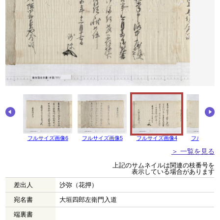
フルサイズ画像6
フルサイズ画像5
フルサイズ画像4
フルサイズ
＞ 一覧を見る
上記のサムネイルは関連の枝番号を
表示している場合があります
差出人
沙弥（花押）
宛名書
大垣四郎左衛門入道
端裏書