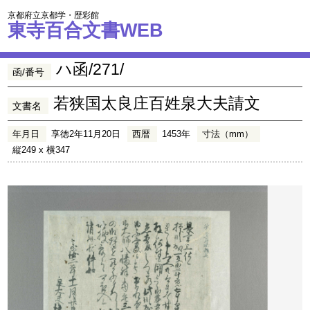
京都府立京都学・歴彩館
東寺百合文書WEB
ハ函/271/
函/番号
若狭国太良庄百姓泉大夫請文
文書名
年月日
享徳2年11月20日
西暦
1453年
寸法（mm）
縦249 x 横347