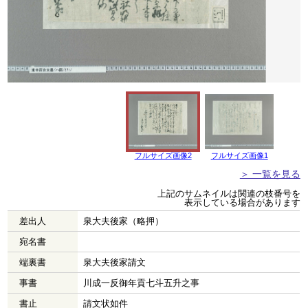
フルサイズ画像2
フルサイズ画像1
＞ 一覧を見る
上記のサムネイルは関連の枝番号を
表示している場合があります
差出人
泉大夫後家（略押）
宛名書
端裏書
泉大夫後家請文
事書
川成一反御年貢七斗五升之事
書止
請文状如件