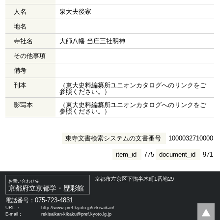
人名
泉大夫後家
地名
寺社名
大師八幡 当庄三社明神
その他事項
備考
刊本
（東大史料編纂所ユニオンカタログへのリンクをご
参照ください。）
影写本
（東大史料編纂所ユニオンカタログへのリンクをご
参照ください。）
東寺文書検索システムの文書番号
1000032710000
item_id
775
document_id
971
京都市左京区下鴨半木町1番地29
お問い合わせ先
京都府立京都学・歴彩館
075-723-4831
電話番号：
URL ：
http://www.pref.kyoto.jp/rekisaikan/
E-mail：
rekisaikan-kikaku@pref.kyoto.lg.jp