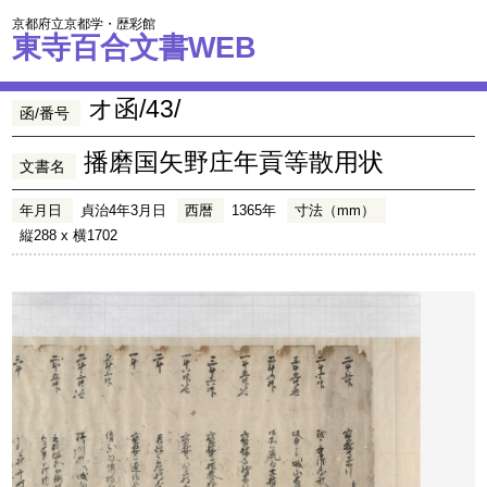
京都府立京都学・歴彩館
東寺百合文書WEB
オ函/43/
函/番号
播磨国矢野庄年貢等散用状
文書名
年月日
貞治4年3月日
西暦
1365年
寸法（mm）
縦288 x 横1702