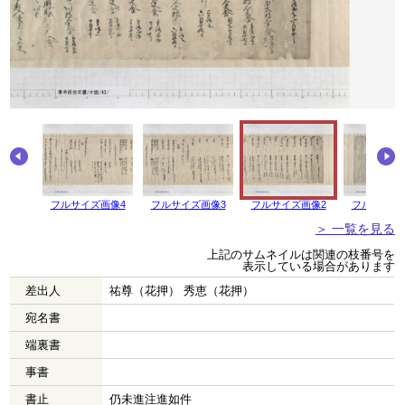
画像5
フルサイズ画像4
フルサイズ画像3
フルサイズ画像2
フルサイズ
＞ 一覧を見る
上記のサムネイルは関連の枝番号を
表示している場合があります
差出人
祐尊（花押） 秀恵（花押）
宛名書
端裏書
事書
書止
仍未進注進如件