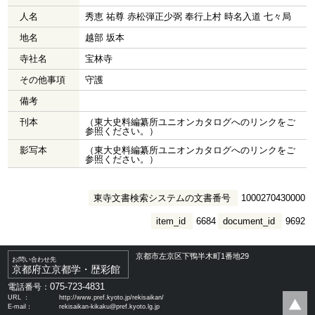
人名
秀恵 祐尊 赤松弾正少弼 奉行上村 時名入道 七々局
地名
越部 坂本
寺社名
宝林寺
その他事項
守護
備考
刊本
（東大史料編纂所ユニオンカタログへのリンクをご
参照ください。）
影写本
（東大史料編纂所ユニオンカタログへのリンクをご
参照ください。）
東寺文書検索システムの文書番号
1000270430000
item_id
6684
document_id
9692
京都市左京区下鴨半木町1番地29
お問い合わせ先
京都府立京都学・歴彩館
075-723-4831
電話番号：
URL ：
http://www.pref.kyoto.jp/rekisaikan/
E-mail：
rekisaikan-kikaku@pref.kyoto.lg.jp