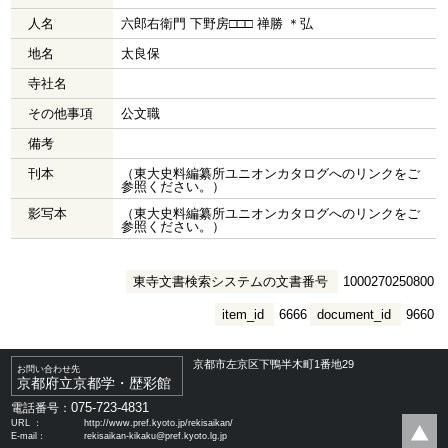
人名
六郎右衛門 下野房□□□ 禅勝 ＊弘
地名
太良保
寺社名
その他事項
公文職
備考
刊本
（東大史料編纂所ユニオンカタログへのリンクをご
参照ください。）
影写本
（東大史料編纂所ユニオンカタログへのリンクをご
参照ください。）
東寺文書検索システムの文書番号
1000270250800
item_id
6666
document_id
9660
京都市左京区下鴨半木町1番地29
お問い合わせ先
京都府立京都学・歴彩館
075-723-4831
電話番号：
URL ：
http://www.pref.kyoto.jp/rekisaikan/
E-mail：
rekisaikan-kikaku@pref.kyoto.lg.jp