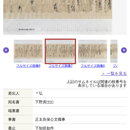
フルサイズ画像8
フルサイズ画像7
フルサイズ画像6
フルサイズ
＞ 一覧を見る
上記のサムネイルは関連の枝番号を
表示している場合があります
差出人
＊弘
宛名書
下野房□□□
端裏書
事書
正太良保公文職事
書止
下知状如件