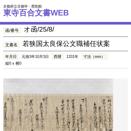
京都府立京都学・歴彩館
東寺百合文書WEB
オ函/25/8/
函/番号
若狭国太良保公文職補任状案
文書名
年月日
元徳3年10月3日
西暦
1331年
寸法（mm）
縦0 x 横0