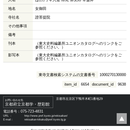
地名
女御田
寺社名
證菩提院
その他事項
備考
刊本
（東大史料編纂所ユニオンカタログへのリンクをご
参照ください。）
影写本
（東大史料編纂所ユニオンカタログへのリンクをご
参照ください。）
東寺文書検索システムの文書番号
1000270130000
item_id
6654
document_id
9638
京都市左京区下鴨半木町1番地29
お問い合わせ先
京都府立京都学・歴彩館
075-723-4831
電話番号：
URL ：
http://www.pref.kyoto.jp/rekisaikan/
E-mail：
rekisaikan-kikaku@pref.kyoto.lg.jp