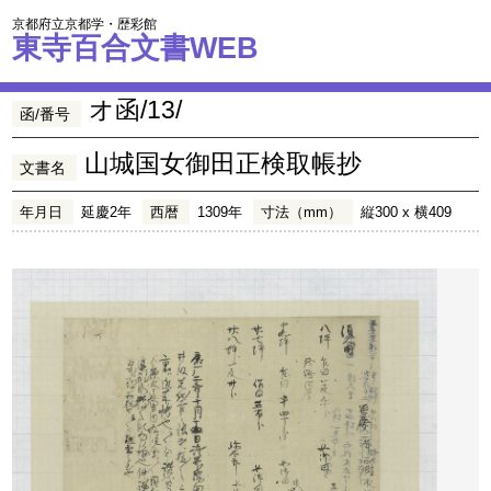
京都府立京都学・歴彩館
東寺百合文書WEB
オ函/13/
函/番号
山城国女御田正検取帳抄
文書名
年月日
延慶2年
西暦
1309年
寸法（mm）
縦300 x 横409