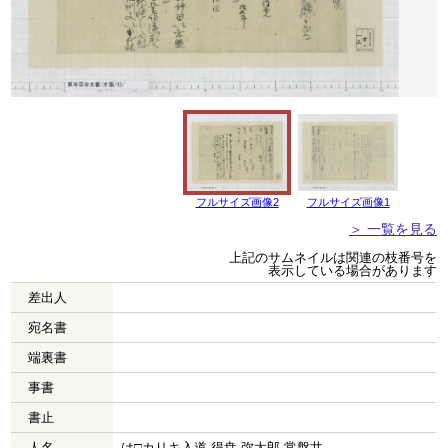
フルサイズ画像2
フルサイズ画像1
＞ 一覧を見る
上記のサムネイルは関連の枝番号を
表示している場合があります
差出人
宛名書
端裏書
事書
書止
人名
は□カリキ入道 得尭 弥太郎 常盤井