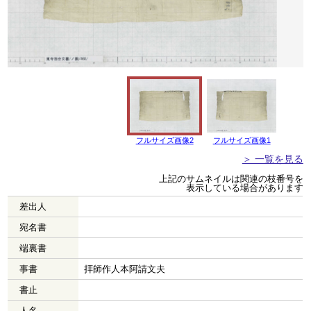
フルサイズ画像2
フルサイズ画像1
＞ 一覧を見る
上記のサムネイルは関連の枝番号を
表示している場合があります
差出人
宛名書
端裏書
事書
拝師作人本阿請文夫
書止
人名