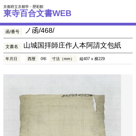
京都府立京都学・歴彩館
東寺百合文書WEB
ノ函/468/
函/番号
山城国拝師庄作人本阿請文包紙
文書名
年月日
西暦
0年
寸法（mm）
縦407 x 横229