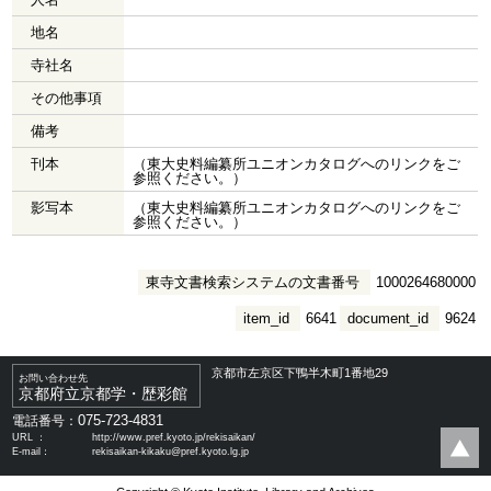
地名
寺社名
その他事項
備考
刊本
（東大史料編纂所ユニオンカタログへのリンクをご
参照ください。）
影写本
（東大史料編纂所ユニオンカタログへのリンクをご
参照ください。）
東寺文書検索システムの文書番号
1000264680000
item_id
6641
document_id
9624
京都市左京区下鴨半木町1番地29
お問い合わせ先
京都府立京都学・歴彩館
075-723-4831
電話番号：
URL ：
http://www.pref.kyoto.jp/rekisaikan/
E-mail：
rekisaikan-kikaku@pref.kyoto.lg.jp