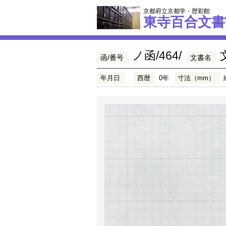
京都府立京都学・歴彩館
東寺百合文書
ノ函/464/
函/番号
文書名
年月日
西暦
0年
寸法（mm）