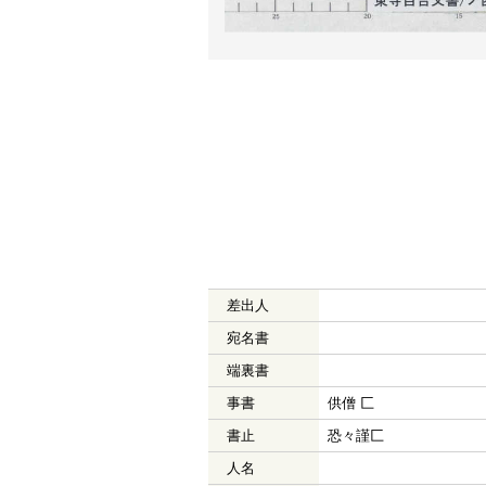
差出人
宛名書
端裏書
事書
供僧 匚
書止
恐々謹匚
人名