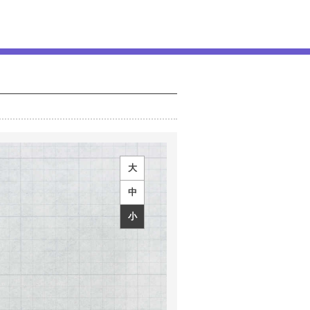
大
中
小