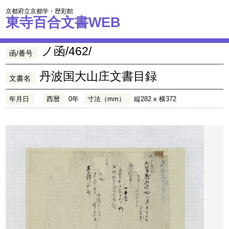
京都府立京都学・歴彩館
東寺百合文書WEB
ノ函/462/
函/番号
丹波国大山庄文書目録
文書名
年月日
西暦
0年
寸法（mm）
縦282 x 横372