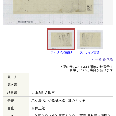
フルサイズ画像2
フルサイズ画像1
＞ 一覧を見る
上記のサムネイルは関連の枝番号を
表示している場合があります
差出人
宛名書
端裏書
大山五町之田事
事書
又守護代」小笠蔵入道一通カナカキ
書止
秦弾正殿
人名
小笠蔵入道（小笠原蔵人入道） 正元 田村新さ衛門入