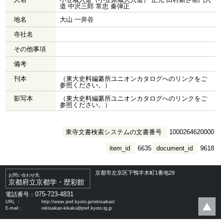
道 中沢三郎 常忠 秦弾正
地名
大山 一井谷
寺社名
その他事項
備考
刊本
（東大史料編纂所ユニオンカタログへのリンクをご
参照ください。）
影写本
（東大史料編纂所ユニオンカタログへのリンクをご
参照ください。）
東寺文書検索システムの文書番号
1000264620000
item_id
6635
document_id
9618
京都市左京区下鴨半木町1番地29
お問い合わせ先
京都府立京都学・歴彩館
075-723-4831
電話番号：
URL ：
http://www.pref.kyoto.jp/rekisaikan/
E-mail：
rekisaikan-kikaku@pref.kyoto.lg.jp