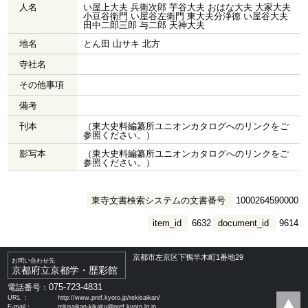
人名
い屋上大夫 兵衛次郎 芋谷大夫 おはな大夫 大家大夫
小豆谷衛門 い屋谷左衛門 東大夫分浄徳 い屋谷大夫
田中二郎三郎 与二郎 天神大夫
地名
とん田 山サキ 北方
寺社名
その他事項
備考
刊本
（東大史料編纂所ユニオンカタログへのリンクをご
参照ください。）
影写本
（東大史料編纂所ユニオンカタログへのリンクをご
参照ください。）
東寺文書検索システムの文書番号
1000264590000
item_id
6632
document_id
9614
京都市左京区下鴨半木町1番地29
お問い合わせ先
京都府立京都学・歴彩館
075-723-4831
電話番号：
URL ：
http://www.pref.kyoto.jp/rekisaikan/
E-mail：
rekisaikan-kikaku@pref.kyoto.lg.jp