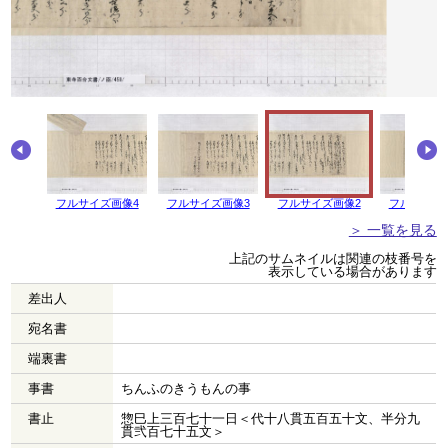
フルサイズ画像4
フルサイズ画像3
フルサイズ画像2
フルサイズ
＞ 一覧を見る
上記のサムネイルは関連の枝番号を
表示している場合があります
差出人
宛名書
端裏書
事書
ちんふのきうもんの事
書止
惣巳上三百七十一日＜代十八貫五百五十文、半分九
貫弐百七十五文＞