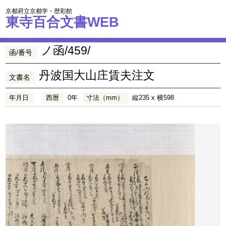
京都府立京都学・歴彩館
東寺百合文書WEB
ノ函/459/
函/番号
丹波国大山庄賃夫注文
文書名
年月日
西暦
0年
寸法（mm）
縦235 x 横598