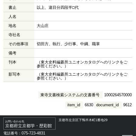
書止
以上、違目分四段半□代
人名
地名
大山庄
寺社名
その他事項
切田方、執行、少行事、中綱、職掌
備考
刊本
（東大史料編纂所ユニオンカタログへのリンクをご
参照ください。）
影写本
（東大史料編纂所ユニオンカタログへのリンクをご
参照ください。）
東寺文書検索システムの文書番号
1000264570000
item_id
6630
document_id
9612
京都市左京区下鴨半木町1番地29
お問い合わせ先
京都府立京都学・歴彩館
075-723-4831
電話番号：