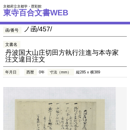
京都府立京都学・歴彩館
東寺百合文書WEB
ノ函/457/
函/番号
文書名
丹波国大山庄切田方執行注進与本寺家
注文違目注文
年月日
西暦
0年
寸法（mm）
縦285 x 横389