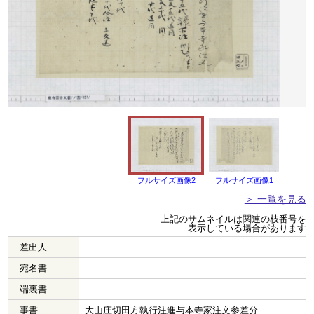
フルサイズ画像2
フルサイズ画像1
＞ 一覧を見る
上記のサムネイルは関連の枝番号を
表示している場合があります
差出人
宛名書
端裏書
事書
大山庄切田方執行注進与本寺家注文参差分