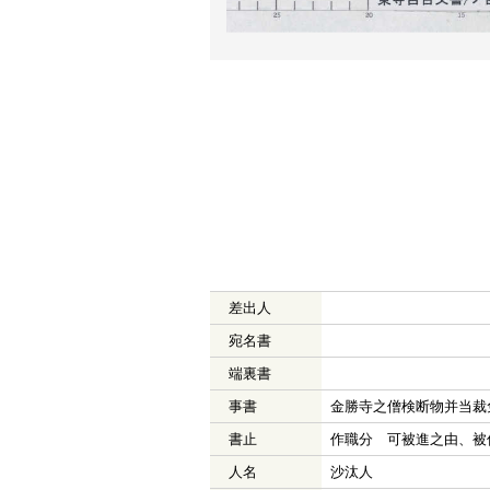
差出人
宛名書
端裏書
事書
金勝寺之僧検断物并当裁
書止
作職分 可被進之由、被
人名
沙汰人