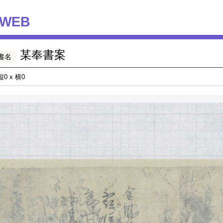
WEB
某奉書案
書名
縦0 x 横0