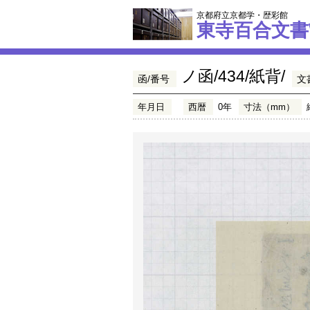
京都府立京都学・歴彩館
東寺百合文書
ノ函/434/紙背/
函/番号
文
年月日
西暦
0年
寸法（mm）