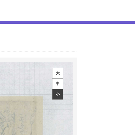
大
中
小