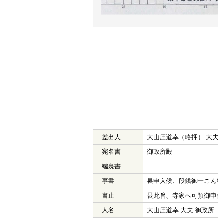
差出人
大山庄道幸（略押） 大
宛名書
御政所殿
端裏書
事書
畏申入候、段銭御一こん
書止
畏此旨、寺家へ可預御申
人名
大山庄道幸 大夫 御政所