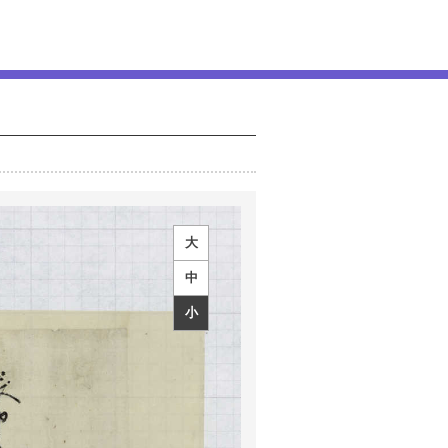
大
中
小