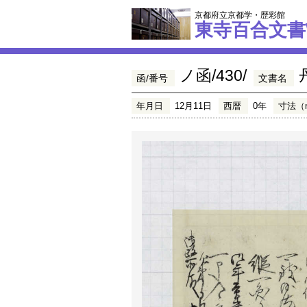
京都府立京都学・歴彩館
東寺百合文書
ノ函/430/
函/番号
文書名
年月日
12月11日
西暦
0年
寸法（