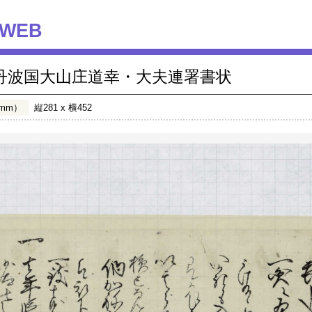
WEB
丹波国大山庄道幸・大夫連署書状
mm）
縦281 x 横452