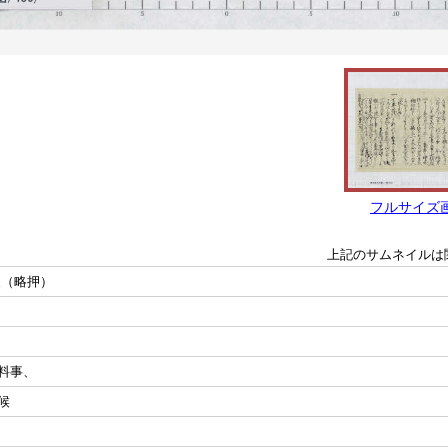
フルサイズ
上記のサムネイルは
夫（略押）
料事、
候