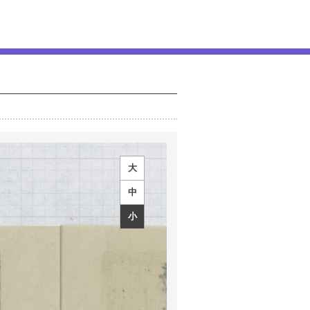
大
中
小