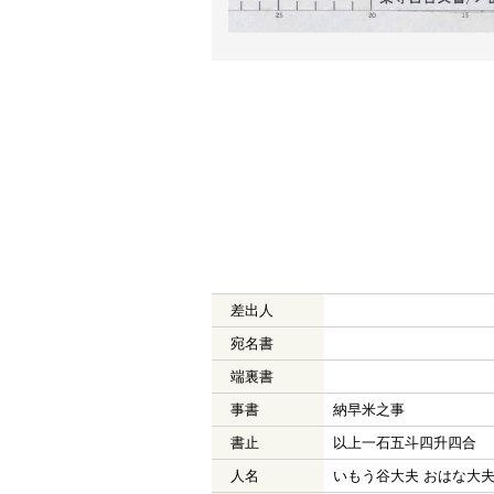
差出人
宛名書
端裏書
事書
納早米之事
書止
以上一石五斗四升四合
人名
いもう谷大夫 おはな大夫