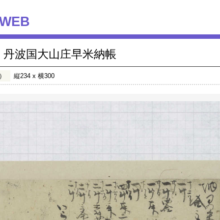
WEB
丹波国大山庄早米納帳
）
縦234 x 横300