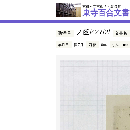
京都府立京都学・歴彩館
東寺百合文書
ノ函/427/2/
函/番号
文書名
年月日
閏7月
西暦
0年
寸法（mm