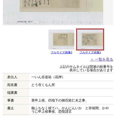
フルサイズ画像2
フルサイズ画像1
＞ 一覧を見る
上記のサムネイルは関連の枝番号を
表示している場合があります
差出人
一いん谷道祐（花押）
宛名書
とう寺くもん所
端裏書
事書
畏申上候、仍地下の御百姓仁夫之事、
書止
御ふちなく候てハ、かんにんいかゝと存候間、かや
うに申上候事候、恐惶謹言