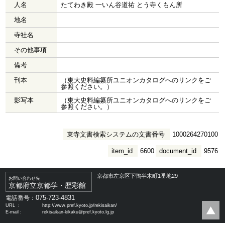
人名
たてわき殿 一いん谷道祐 とう寺くもん所
地名
寺社名
その他事項
備考
刊本
（東大史料編纂所ユニオンカタログへのリンクをご
参照ください。）
影写本
（東大史料編纂所ユニオンカタログへのリンクをご
参照ください。）
東寺文書検索システムの文書番号
1000264270100
item_id
6600
document_id
9576
京都市左京区下鴨半木町1番地29
お問い合わせ先
京都府立京都学・歴彩館
075-723-4831
電話番号：
URL ：
http://www.pref.kyoto.jp/rekisaikan/
E-mail：
rekisaikan-kikaku@pref.kyoto.lg.jp