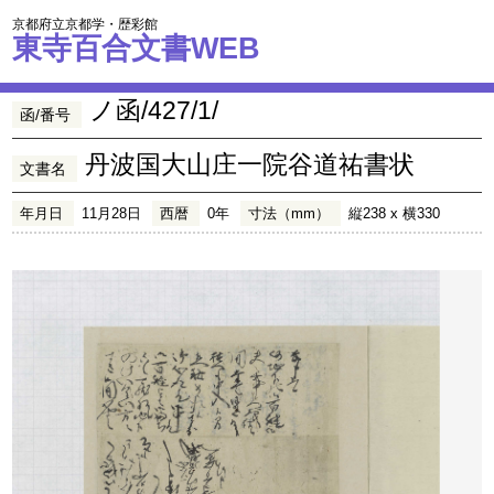
京都府立京都学・歴彩館
東寺百合文書WEB
ノ函/427/1/
函/番号
丹波国大山庄一院谷道祐書状
文書名
年月日
11月28日
西暦
0年
寸法（mm）
縦238 x 横330