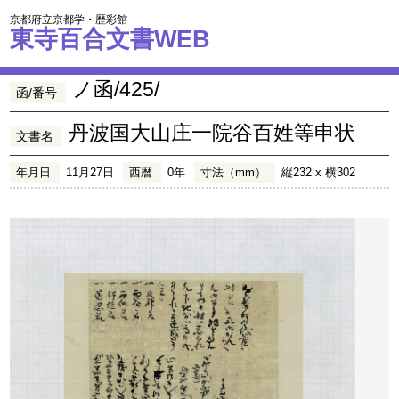
京都府立京都学・歴彩館
東寺百合文書WEB
ノ函/425/
函/番号
丹波国大山庄一院谷百姓等申状
文書名
年月日
11月27日
西暦
0年
寸法（mm）
縦232 x 横302