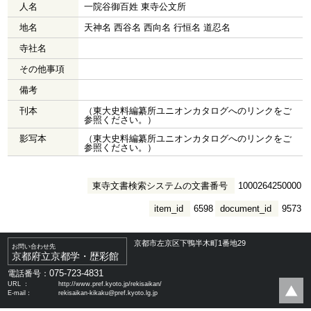
人名
一院谷御百姓 東寺公文所
地名
天神名 西谷名 西向名 行恒名 道忍名
寺社名
その他事項
備考
刊本
（東大史料編纂所ユニオンカタログへのリンクをご
参照ください。）
影写本
（東大史料編纂所ユニオンカタログへのリンクをご
参照ください。）
東寺文書検索システムの文書番号
1000264250000
item_id
6598
document_id
9573
京都市左京区下鴨半木町1番地29
お問い合わせ先
京都府立京都学・歴彩館
075-723-4831
電話番号：
URL ：
http://www.pref.kyoto.jp/rekisaikan/
E-mail：
rekisaikan-kikaku@pref.kyoto.lg.jp