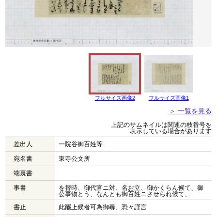
フルサイズ画像2
フルサイズ画像1
＞ 一覧を見る
上記のサムネイルは関連の枝番号を
表示している場合があります
差出人
一院谷御百姓等
宛名書
東寺公文所
端裏書
事書
を替時、御代官ニ対、名お立、御かくらん候て、御
公事物とう、なんとも御百姓ニさせられ候て、
書止
此罷上候者可為御尋、恐々謹言