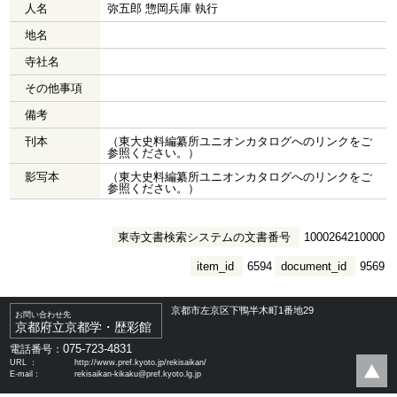
人名
弥五郎 惣岡兵庫 執行
地名
寺社名
その他事項
備考
刊本
（東大史料編纂所ユニオンカタログへのリンクをご
参照ください。）
影写本
（東大史料編纂所ユニオンカタログへのリンクをご
参照ください。）
東寺文書検索システムの文書番号
1000264210000
item_id
6594
document_id
9569
京都市左京区下鴨半木町1番地29
お問い合わせ先
京都府立京都学・歴彩館
075-723-4831
電話番号：
URL ：
http://www.pref.kyoto.jp/rekisaikan/
E-mail：
rekisaikan-kikaku@pref.kyoto.lg.jp