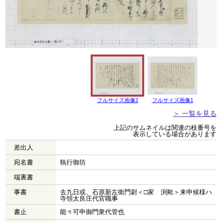
フルサイズ画像2
フルサイズ画像1
＞ 一覧を見る
上記のサムネイルは関連の枝番号を
表示している場合があります
差出人
宛名書
執行御坊
端裏書
事書
去九日或、石原新左衛門尉＜□家 渕歟＞来申候様ハ
寺領太良庄代官職事
書止
能々可申御門衆代管也