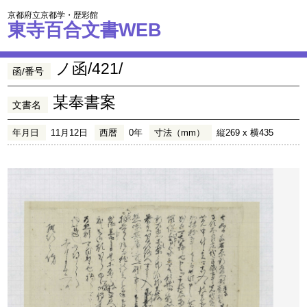
京都府立京都学・歴彩館
東寺百合文書WEB
ノ函/421/
函/番号
某奉書案
文書名
年月日
11月12日
西暦
0年
寸法（mm）
縦269 x 横435