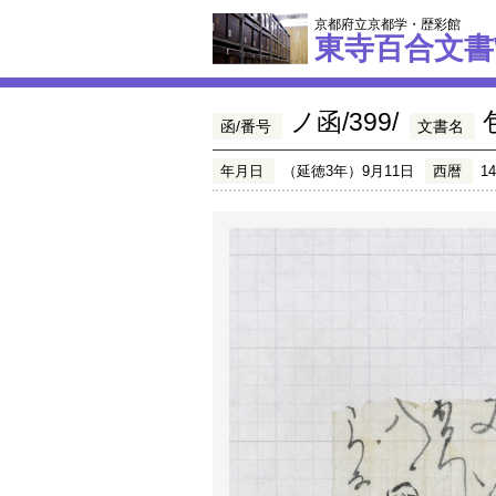
京都府立京都学・歴彩館
東寺百合文書
ノ函/399/
函/番号
文書名
年月日
（延徳3年）9月11日
西暦
1