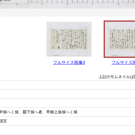
フルサイズ画像3
フルサイズ
上記のサムネイルは
申候へく候、罷下候へ者、早御上洛候へく候
謹言