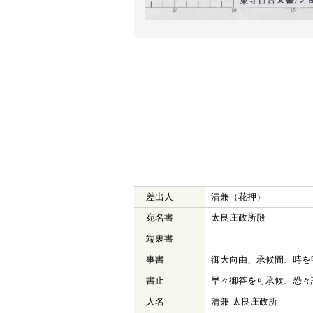
差出人
清兼（花押）
宛名書
太良庄政所殿
端裏書
事書
御大向由、承候間、時を
書止
早々御答を可承候、恐々
人名
清兼 太良庄政所