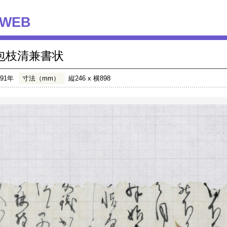
WEB
包枝清兼書状
491年
寸法（mm）
縦246 x 横898