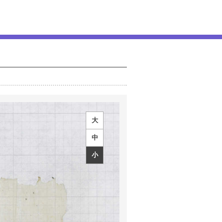
大
中
小