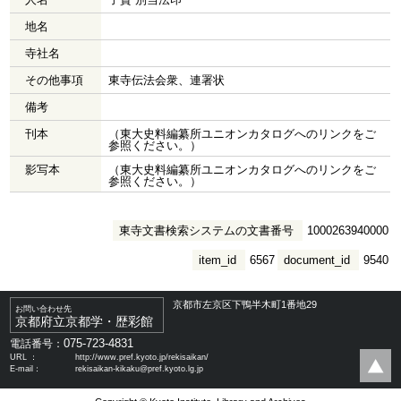
地名
寺社名
その他事項
東寺伝法会衆、連署状
備考
刊本
（東大史料編纂所ユニオンカタログへのリンクをご
参照ください。）
影写本
（東大史料編纂所ユニオンカタログへのリンクをご
参照ください。）
東寺文書検索システムの文書番号
1000263940000
item_id
6567
document_id
9540
京都市左京区下鴨半木町1番地29
お問い合わせ先
京都府立京都学・歴彩館
075-723-4831
電話番号：
URL ：
http://www.pref.kyoto.jp/rekisaikan/
E-mail：
rekisaikan-kikaku@pref.kyoto.lg.jp