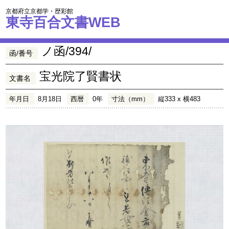
京都府立京都学・歴彩館
東寺百合文書WEB
ノ函/394/
函/番号
宝光院了賢書状
文書名
年月日
8月18日
西暦
0年
寸法（mm）
縦333 x 横483