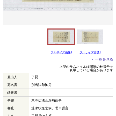
フルサイズ画像2
フルサイズ画像1
＞ 一覧を見る
上記のサムネイルは関連の枝番号を
表示している場合があります
差出人
了賢
宛名書
別当法印御房
端裏書
事書
東寺伝法会衆補任事
書止
連箸状進之候、恐々謹言
人名
了賢 別当法印