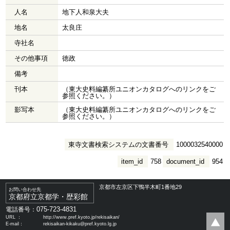
人名
地下人和泉大夫
地名
太良庄
寺社名
その他事項
徳政
備考
刊本
（東大史料編纂所ユニオンカタログへのリンクをご
参照ください。）
影写本
（東大史料編纂所ユニオンカタログへのリンクをご
参照ください。）
東寺文書検索システムの文書番号
1000032540000
item_id
758
document_id
954
京都市左京区下鴨半木町1番地29
お問い合わせ先
京都府立京都学・歴彩館
075-723-4831
電話番号：
URL ：
http://www.pref.kyoto.jp/rekisaikan/
E-mail：
rekisaikan-kikaku@pref.kyoto.lg.jp