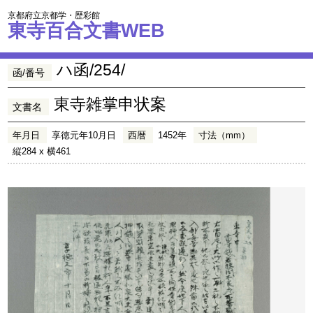
京都府立京都学・歴彩館
東寺百合文書WEB
ハ函/254/
函/番号
東寺雑掌申状案
文書名
年月日
享徳元年10月日
西暦
1452年
寸法（mm）
縦284 x 横461