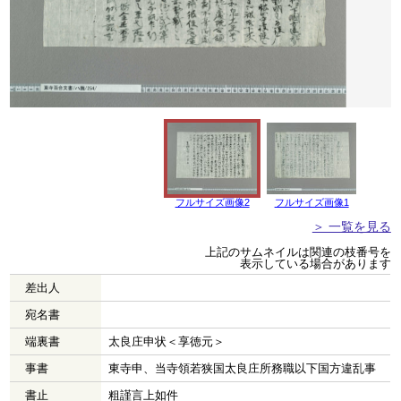
フルサイズ画像2
フルサイズ画像1
＞ 一覧を見る
上記のサムネイルは関連の枝番号を
表示している場合があります
差出人
宛名書
端裏書
太良庄申状＜享徳元＞
事書
東寺申、当寺領若狭国太良庄所務職以下国方違乱事
書止
粗謹言上如件