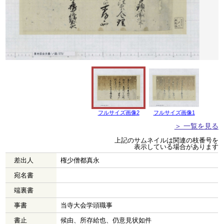
フルサイズ画像2
フルサイズ画像1
＞ 一覧を見る
上記のサムネイルは関連の枝番号を
表示している場合があります
差出人
権少僧都真永
宛名書
端裏書
事書
当寺大会学頭職事
書止
候由、所存給也、仍意見状如件