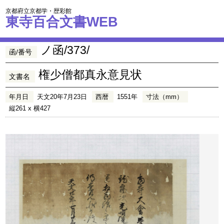
京都府立京都学・歴彩館
東寺百合文書WEB
ノ函/373/
函/番号
権少僧都真永意見状
文書名
年月日
天文20年7月23日
西暦
1551年
寸法（mm）
縦261 x 横427