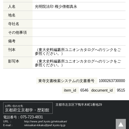
人名
光明院法印 権少僧都真永
地名
寺社名
その他事項
備考
刊本
（東大史料編纂所ユニオンカタログへのリンクをご
参照ください。）
影写本
（東大史料編纂所ユニオンカタログへのリンクをご
参照ください。）
東寺文書検索システムの文書番号
1000263730000
item_id
6546
document_id
9515
京都市左京区下鴨半木町1番地29
お問い合わせ先
京都府立京都学・歴彩館
075-723-4831
電話番号：
URL ：
http://www.pref.kyoto.jp/rekisaikan/
E-mail：
rekisaikan-kikaku@pref.kyoto.lg.jp