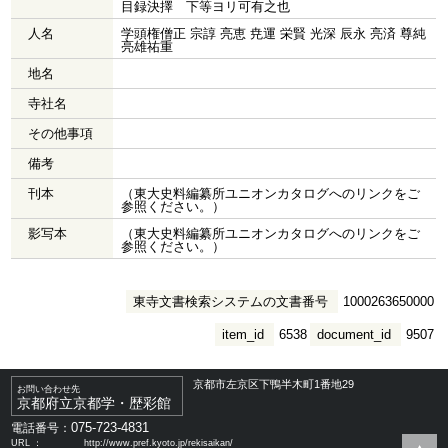
目録決擇 下等ヨリ可有之也
人名
学頭権僧正 宗諄 亮恵 尭運 栄賢 光深 辰永 亮済 尊純
亮雄祐重
地名
寺社名
その他事項
備考
刊本
（東大史料編纂所ユニオンカタログへのリンクをご
参照ください。）
影写本
（東大史料編纂所ユニオンカタログへのリンクをご
参照ください。）
東寺文書検索システムの文書番号
1000263650000
item_id
6538
document_id
9507
京都市左京区下鴨半木町1番地29
お問い合わせ先
京都府立京都学・歴彩館
075-723-4831
電話番号：
URL ：
http://www.pref.kyoto.jp/rekisaikan/