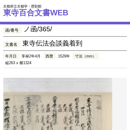
京都府立京都学・歴彩館
東寺百合文書WEB
ノ函/365/
函/番号
東寺伝法会談義着到
文書名
年月日
享禄2年4月
西暦
1529年
寸法（mm）
縦263 x 横1324