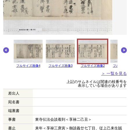
フルサイズ画像4
フルサイズ画像3
フルサイズ画像2
フルサイズ
＞ 一覧を見る
上記のサムネイルは関連の枝番号を
表示している場合があります
差出人
宛名書
端裏書
事書
東寺伝法会談着到＜享禄二己丑＞
書止
来年＜享禄三庚寅＞御談義廿七丁目、従上己来生賊