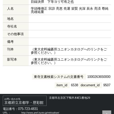
目録決擇 下等ヨリ可有之也
人名
学頭権僧正 宗諄 亮恵 尭運 栄賢 光深 辰永 亮済 尊純
亮雄祐重
地名
寺社名
その他事項
備考
刊本
（東大史料編纂所ユニオンカタログへのリンクをご
参照ください。）
影写本
（東大史料編纂所ユニオンカタログへのリンクをご
参照ください。）
東寺文書検索システムの文書番号
1000263650000
item_id
6538
document_id
9507
京都市左京区下鴨半木町1番地29
お問い合わせ先
京都府立京都学・歴彩館
075-723-4831
電話番号：
URL ：
http://www.pref.kyoto.jp/rekisaikan/