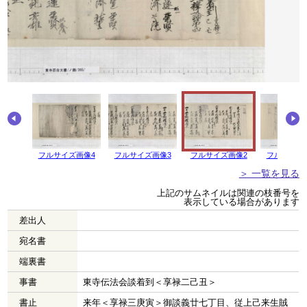
フルサイズ画像4
フルサイズ画像3
フルサイズ画像2
フルサイズ
＞ 一覧を見る
上記のサムネイルは関連の枝番号を
表示している場合があります
差出人
宛名書
端裏書
事書
東寺伝法会談着到＜享禄二己丑＞
書止
来年＜享禄三庚寅＞御談義廿七丁目、従上己来生賊