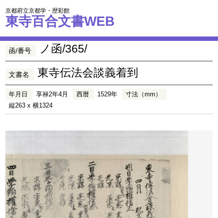
京都府立京都学・歴彩館
東寺百合文書WEB
ノ函/365/
函/番号
東寺伝法会談義着到
文書名
年月日
享禄2年4月
西暦
1529年
寸法（mm）
縦263 x 横1324