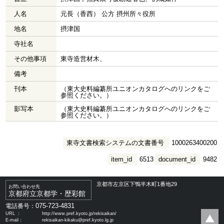
人名
元長（香西） 公方 摂州所々役所
地名
摂津国
寺社名
その他事項
東寺造営材木、
備考
刊本
（東大史料編纂所ユニオンカタログへのリンクをご
参照ください。）
影写本
（東大史料編纂所ユニオンカタログへのリンクをご
参照ください。）
東寺文書検索システムの文書番号
1000263400200
item_id
6513
document_id
9482
京都市左京区下鴨半木町1番地29
お問い合わせ先
京都府立京都学・歴彩館
075-723-4831
電話番号：
URL ：
http://www.pref.kyoto.jp/rekisaikan/
E-mail：
rekisaikan-kikaku@pref.kyoto.lg.jp