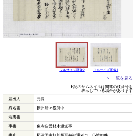
フルサイズ画像2
フルサイズ画像1
＞ 一覧を見る
上記のサムネイルは関連の枝番号を
表示している場合があります
差出人
元長
宛名書
摂州所々役所中
端裏書
事書
東寺造営材木運送事
書止
摂津国中無其煩可被勘通者也、仍城如件