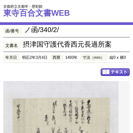
京都府立京都学・歴彩館
東寺百合文書WEB
ノ函/340/2/
函/番号
摂津国守護代香西元長過所案
文書名
年月日
明応2年3月4日
西暦
1493年
寸法（mm）
縦0 x 横0