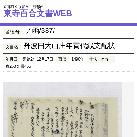
京都府立京都学・歴彩館
東寺百合文書WEB
ノ函/337/
函/番号
丹波国大山庄年貢代銭支配状
文書名
年月日
延徳2年12月17日
西暦
1490年
寸法（mm）
縦263 x 横455