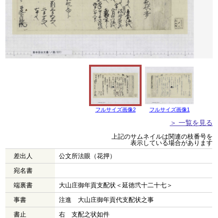
フルサイズ画像2
フルサイズ画像1
＞ 一覧を見る
上記のサムネイルは関連の枝番号を
表示している場合があります
差出人
公文所法眼（花押）
宛名書
端裏書
大山庄御年貢支配状＜延徳弐十二十七＞
事書
注進 大山庄御年貢代支配状之事
書止
右 支配之状如件