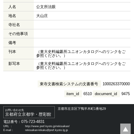
人名
公文所法眼
地名
大山庄
寺社名
その他事項
備考
刊本
（東大史料編纂所ユニオンカタログへのリンクをご
参照ください。）
影写本
（東大史料編纂所ユニオンカタログへのリンクをご
参照ください。）
東寺文書検索システムの文書番号
1000263370000
item_id
6510
document_id
9475
京都市左京区下鴨半木町1番地29
お問い合わせ先
京都府立京都学・歴彩館
075-723-4831
電話番号：
URL ：
http://www.pref.kyoto.jp/rekisaikan/
E-mail：
rekisaikan-kikaku@pref.kyoto.lg.jp