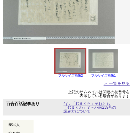
フルサイズ画像2
フルサイズ画像1
＞ 一覧を見る
上記のサムネイルは関連の枝番号を
表示している場合があります
百合百話記事あり
47．「むまくら」それとも
「むまくわ」？－ハ函239号の
読み方について
差出人