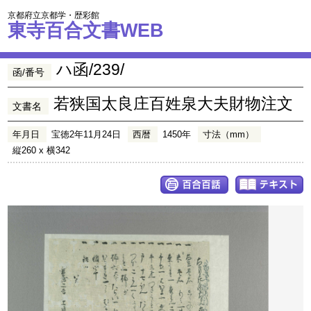
京都府立京都学・歴彩館
東寺百合文書WEB
ハ函/239/
函/番号
若狭国太良庄百姓泉大夫財物注文
文書名
年月日
宝徳2年11月24日
西暦
1450年
寸法（mm）
縦260 x 横342