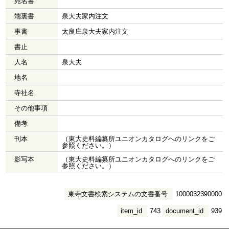
宛名書
端裏書
泉大夫家内注文
事書
太良庄泉大夫家内注文
書止
人名
泉大夫
地名
寺社名
その他事項
備考
刊本
（東大史料編纂所ユニオンカタログへのリンクをご
参照ください。）
影写本
（東大史料編纂所ユニオンカタログへのリンクをご
参照ください。）
東寺文書検索システムの文書番号
1000032390000
item_id
743
document_id
939