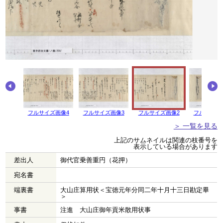
画像5
フルサイズ画像4
フルサイズ画像3
フルサイズ画像2
フルサイズ
＞ 一覧を見る
上記のサムネイルは関連の枝番号を
表示している場合があります
差出人
御代官乗善重円（花押）
宛名書
端裏書
大山庄算用状＜宝徳元年分同二年十月十三日勘定畢
＞
事書
注進 大山庄御年貢米散用状事