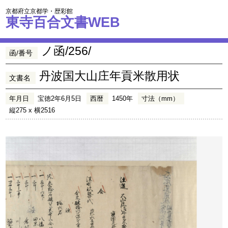
京都府立京都学・歴彩館
東寺百合文書WEB
ノ函/256/
函/番号
丹波国大山庄年貢米散用状
文書名
年月日
宝徳2年6月5日
西暦
1450年
寸法（mm）
縦275 x 横2516