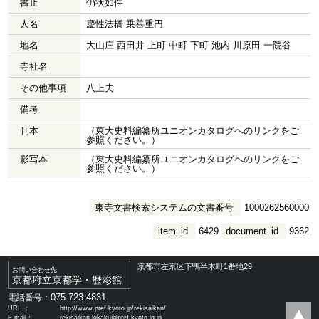
書止
仍状如件
人名
慶性法橋 乗善重円
地名
大山庄 西田井 上町 中町 下町 池内 川原田 一院谷
寺社名
その他事項
八上夫
備考
刊本
（東大史料編纂所ユニオンカタログへのリンクをご
参照ください。）
影写本
（東大史料編纂所ユニオンカタログへのリンクをご
参照ください。）
東寺文書検索システムの文書番号
1000262560000
item_id
6429
document_id
9362
京都市左京区下鴨半木町1番地29
お問い合わせ先
京都府立京都学・歴彩館
075-723-4831
電話番号：
URL ：
http://www.pref.kyoto.jp/rekisaikan/
E-mail：
rekisaikan-kikaku@pref.kyoto.lg.jp