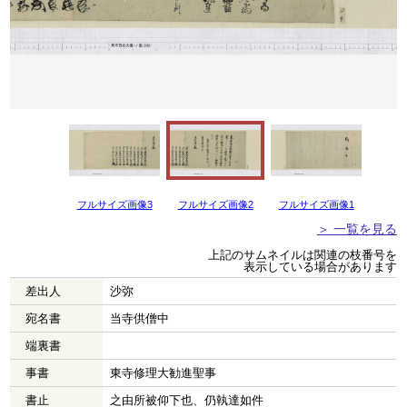
フルサイズ画像3
フルサイズ画像2
フルサイズ画像1
＞ 一覧を見る
上記のサムネイルは関連の枝番号を
表示している場合があります
差出人
沙弥
宛名書
当寺供僧中
端裏書
事書
東寺修理大勧進聖事
書止
之由所被仰下也、仍執達如件