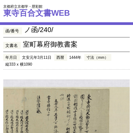
京都府立京都学・歴彩館
東寺百合文書WEB
ノ函/240/
函/番号
室町幕府御教書案
文書名
年月日
文安元年3月11日
西暦
1444年
寸法（mm）
縦333 x 横1090