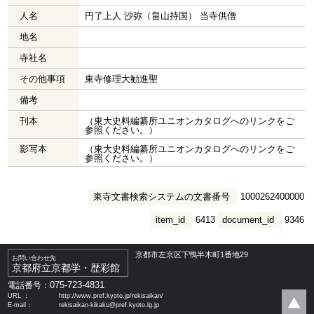
人名
円了上人 沙弥（畠山持国） 当寺供僧
地名
寺社名
その他事項
東寺修理大勧進聖
備考
刊本
（東大史料編纂所ユニオンカタログへのリンクをご
参照ください。）
影写本
（東大史料編纂所ユニオンカタログへのリンクをご
参照ください。）
東寺文書検索システムの文書番号
1000262400000
item_id
6413
document_id
9346
京都市左京区下鴨半木町1番地29
お問い合わせ先
京都府立京都学・歴彩館
075-723-4831
電話番号：
URL ：
http://www.pref.kyoto.jp/rekisaikan/
E-mail：
rekisaikan-kikaku@pref.kyoto.lg.jp