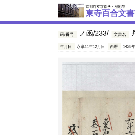
京都府立京都学・歴彩館
東寺百合文書
ノ函/233/
函/番号
文書名
年月日
永享11年12月日
西暦
1439