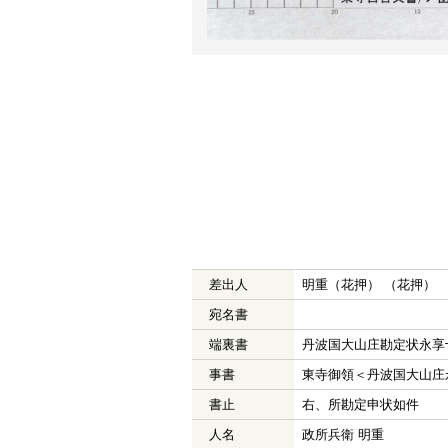
差出人
明重（花押） （花押） 
宛名書
端裏書
丹波国大山庄勘定状永享
事書
東寺御領＜丹波国大山庄
書止
右、所勘定申状如件
人名
政所兵衛 明重