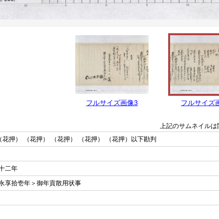
フルサイズ画像3
フルサイズ
上記のサムネイルは
（花押） （花押） （花押） （花押） （花押）以下勘判
十二年
永享拾壱年＞御年貢散用状事