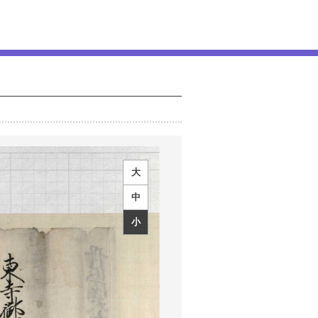
大
中
小