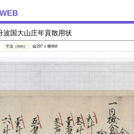
WEB
丹波国大山庄年貢散用状
年
寸法（mm）
縦297 x 横968